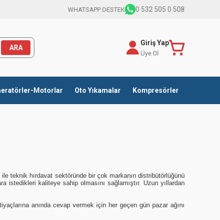
0 532 505 0 508
WHATSAPP DESTEK
Giriş Yap
ARA
Üye Ol
eratörler-Motorlar
Oto Yıkamalar
Kompresörler
i
ile teknik hırdavat sektöründe bir çok markanın distribütörlüğünü
ara istedikleri kaliteye sahip olmasını sağlamıştır. Uzun yıllardan
 ihtiyaçlarına anında cevap vermek için her geçen gün pazar ağını