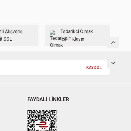
li Alışveriş
Tedarikçi Olmak
it SSL
İçin Tıklayın
KAYDOL
FAYDALI LİNKLER