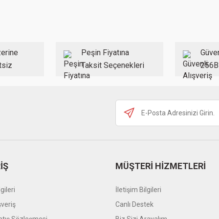
erine
Peşin Fiyatına
Güven
tsiz
Taksit Seçenekleri
256B
İŞ
MÜŞTERİ HİZMETLERİ
gileri
İletişim Bilgileri
şveriş
Canlı Destek