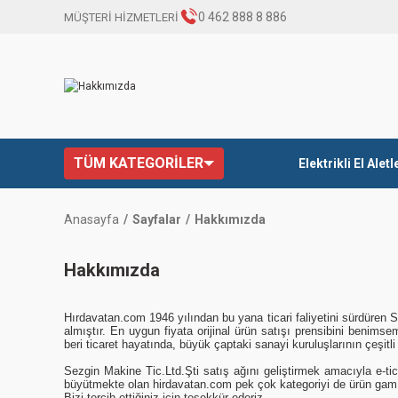
0 462 888 8 886
MÜŞTERİ HİZMETLERİ
TÜM KATEGORİLER
Elektrikli El Aletl
Anasayfa
Sayfalar
Hakkımızda
Hakkımızda
Hırdavatan.com 1946 yılından bu yana ticari faliyetini sürdüren S
almıştır. En uygun fiyata orijinal ürün satışı prensibini benimsem
beri ticaret hayatında, büyük çaptaki sanayi kuruluşlarının çeşitl
Sezgin Makine Tic.Ltd.Şti satış ağını geliştirmek amacıyla e-tic
büyütmekte olan hirdavatan.com pek çok kategoriyi de ürün gamına
Bizi tercih ettiğiniz için teşekkür ederiz.