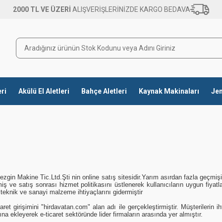
2000 TL VE ÜZERİ
ALIŞVERİŞLERİNİZDE KARGO BEDAVA
eri
Akülü El Aletleri
Bahçe Aletleri
Kaynak Makinaları
Jen
ezgin Makine Tic.Ltd.Şti nin online satış sitesidir.Yarım asırdan fazla geçmiş
iş ve satış sonrası hizmet politikasını üstlenerek kullanıcıların uygun fiyatl
i teknik ve sanayi malzeme ihtiyaçlarını gidermiştir
aret girişimini "hirdavatan.com" alan adı ile gerçekleştirmiştir. Müşterilerin
 ekleyerek e-ticaret sektöründe lider firmaların arasında yer almıştır.