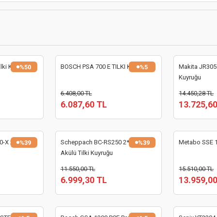
lki Kuyruğu
BOSCH PSA 700 E TILKI KUYRUGU
Makita JR3051
%50
%5
Kuyruğu
6.408,00 TL
14.450,28 TL
6.087,60 TL
13.725,6
0-X 2X4.0AH
Scheppach BC-RS250 2*4Ah
Metabo SSE 1
%39
%39
Akülü Tilki Kuyruğu
11.550,00 TL
15.510,00 TL
6.999,30 TL
13.959,0