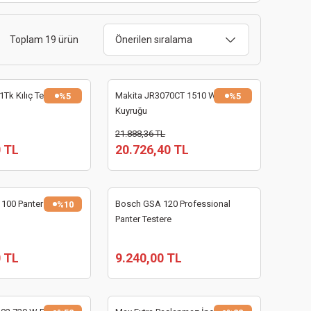
Toplam 19 ürün
Tk Kılıç Testere Tilki
Makita JR3070CT 1510 W Tilki
%5
%5
Kuyruğu
21.888,36 TL
0 TL
20.726,40 TL
100 Panter Testere
Bosch GSA 120 Professional
%10
Panter Testere
0 TL
9.240,00 TL