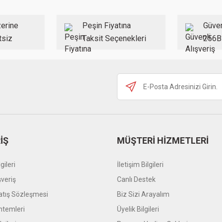
erine
Peşin Fiyatına
Güven
tsiz
Taksit Seçenekleri
256B
İŞ
MÜŞTERİ HİZMETLERİ
gileri
İletişim Bilgileri
şveriş
Canlı Destek
atış Sözleşmesi
Biz Sizi Arayalım
temleri
Üyelik Bilgileri