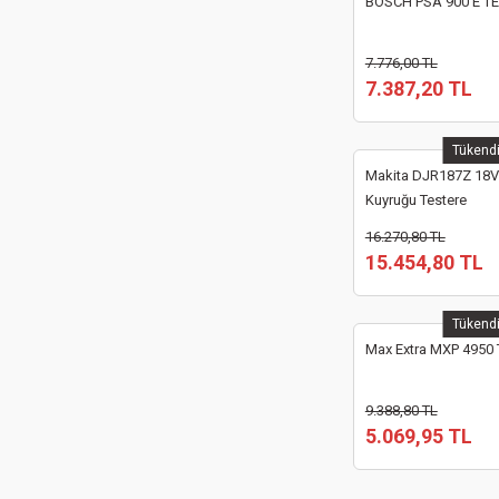
BOSCH PSA 900 E T
7.776,00 TL
7.387,20 TL
Tükend
Makita DJR187Z 18V L
Kuyruğu Testere
16.270,80 TL
15.454,80 TL
Tükend
Max Extra MXP 4950 T
9.388,80 TL
5.069,95 TL