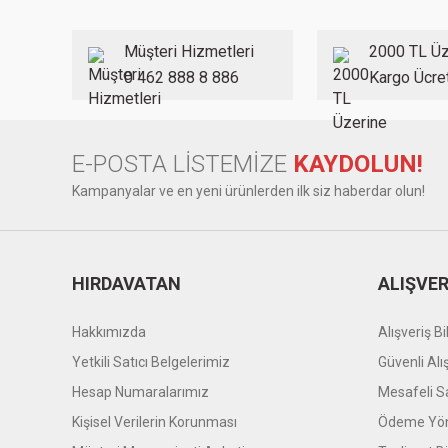
Müşteri Hizmetleri
2000 TL Üz
0 462 888 8 886
Kargo Ücre
E-POSTA LİSTEMİZE
KAYDOLUN!
Kampanyalar ve en yeni ürünlerden ilk siz haberdar olun!
HIRDAVATAN
ALIŞVER
Hakkımızda
Alışveriş Bil
Yetkili Satıcı Belgelerimiz
Güvenli Alı
Hesap Numaralarımız
Mesafeli S
Kişisel Verilerin Korunması
Ödeme Yön