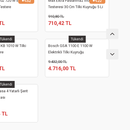
02 720 W Elektrikli
Max Extra Paslanmaz İnox Kemik
%52
%22
Testere
Testeresi 30 Cm Tilki Kuyruğu 5 Li
Paket
910,80 TL
TL
710,42 TL
Tükendi
Tükendi
KB 1010 W Tilki
Bosch GSA 1100 E 1100 W
ere
Elektrikli Tilki Kuyruğu
9.432,00 TL
TL
4.716,00 TL
Tükendi
a 4 Yatarlı Şerit
nası
4 TL