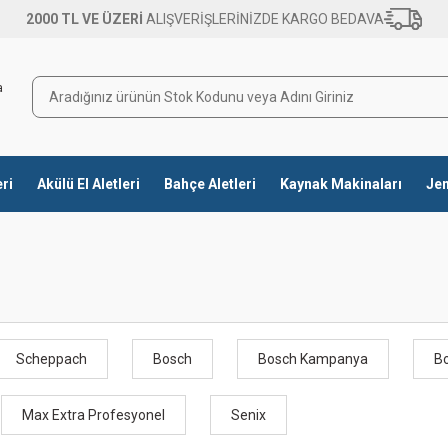
2000 TL VE ÜZERİ
ALIŞVERİŞLERİNİZDE KARGO BEDAVA
eri
Akülü El Aletleri
Bahçe Aletleri
Kaynak Makinaları
Jen
Scheppach
Bosch
Bosch Kampanya
Bo
Max Extra Profesyonel
Senix