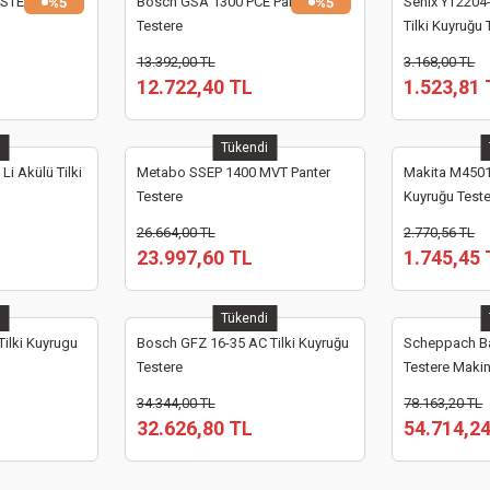
ESTERE
Bosch GSA 1300 PCE Panter
Senix YT2204-
%5
%5
Testere
Tilki Kuyruğu 
13.392,00 TL
3.168,00 TL
12.722,40 TL
1.523,81 
i
Tükendi
i Akülü Tilki
Metabo SSEP 1400 MVT Panter
Makita M4501
Testere
Kuyruğu Test
26.664,00 TL
2.770,56 TL
23.997,60 TL
1.745,45 
i
Tükendi
ilki Kuyrugu
Bosch GFZ 16-35 AC Tilki Kuyruğu
Scheppach Bas
Testere
Testere Maki
34.344,00 TL
78.163,20 TL
32.626,80 TL
54.714,2