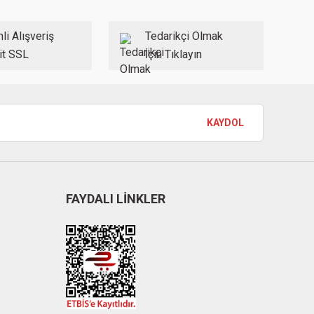
li Alışveriş
Tedarikçi Olmak
it SSL
İçin Tıklayın
KAYDOL
FAYDALI LİNKLER