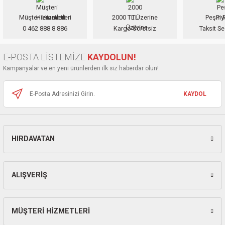
nası
Traşlama
Müşteri Hizmetleri
2000 TL Üzerine
Peşin F
0 462 888 8 886
Kargo Ücretsiz
Taksit Se
naları
abancalar
E-POSTA LİSTEMİZE
KAYDOLUN!
abancaları
Kampanyalar ve en yeni ürünlerden ilk siz haberdar olun!
kinaları
KAYDOL
kinaları
Makinası
HIRDAVATAN
ları
ALIŞVERİŞ
kinaları
akinası
MÜŞTERİ HİZMETLERİ