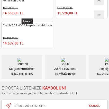
Fonksiyonlu Alet
nası
Traşlama
16.170,00 TL
16.344,00 TL
14.553,00 TL
15.526,80 TL
naları
abancalar
Tükendi
Bosch GOP 40-30 Raspalama Makinası
abancaları
15.408,00 TL
kinaları
14.637,60 TL
kinaları
Makinası
Müşteri Hizmetleri
2000 TL Üzerine
Peşin F
0 462 888 8 886
Kargo Ücretsiz
Taksit Se
ları
E-POSTA LİSTEMİZE
KAYDOLUN!
kinaları
Kampanyalar ve en yeni ürünlerden ilk siz haberdar olun!
akinası
KAYDOL