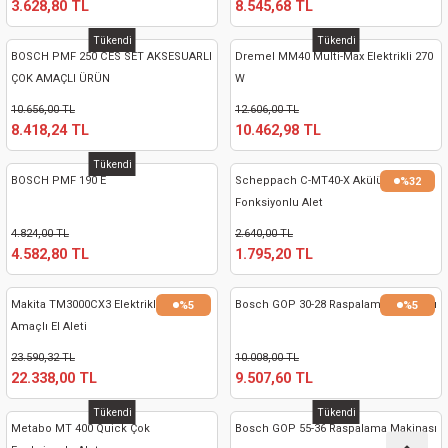
3.628,80 TL
8.545,68 TL
kinaları
kapları
arı
nak Mak.
kinaları
Tükendi
Tükendi
BOSCH PMF 250 CES SET AKSESUARLI
Dremel MM40 Multi-Max Elektrikli 270
yiciler
stereler
inaları
naları
ÇOK AMAÇLI ÜRÜN
W
10.656,00 TL
12.606,00 TL
inaları
a Mak.
Makinaları
 Makinası
8.418,24 TL
10.462,98 TL
Tükendi
nalar
sı
ar
eli
BOSCH PMF 190 E
Scheppach C-MT40-X Akülü Çok
%32
Fonksiyonlu Alet
ı
abancası
kinaları
eme Makinası
4.824,00 TL
2.640,00 TL
4.582,80 TL
1.795,20 TL
smeler
 Mak.
akinaları
Makita TM3000CX3 Elektrikli Çok
Bosch GOP 30-28 Raspalama Makinası
%5
%5
rı
ar
ri
Amaçlı El Aleti
23.590,32 TL
10.008,00 TL
rı
ı
22.338,00 TL
9.507,60 TL
Tükendi
Tükendi
kinaları
ar
asat Mak.
Metabo MT 400 Quick Çok
Bosch GOP 55-36 Raspalama Makinası