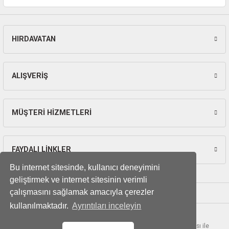
ları
pları
HIRDAVATAN
rı
ALIŞVERİŞ
ları
MÜŞTERİ HİZMETLERİ
kinaları
FAYDALI LİNKLER
Bu internet sitesinde, kullanıcı deneyimini
geliştirmek ve internet sitesinin verimli
çalışmasını sağlamak amacıyla çerezler
kullanılmaktadır.
Ayrıntıları inceleyin
© Tüm hakları saklıdır. Kredi kartı bilgileriniz 256bit SSL sertifikası ile