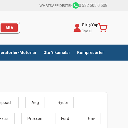
0 532 505 0 508
WHATSAPP DESTEK
Giriş Yap
ARA
Üye Ol
eratörler-Motorlar
Oto Yıkamalar
Kompresörler
eppach
Aeg
Ryobi
Extra
Proxxon
Ford
Gav