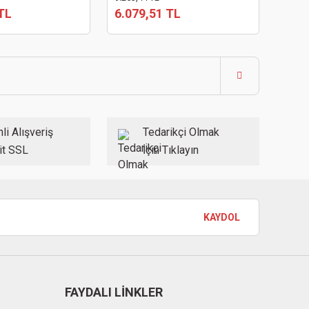
TL
6.079,51 TL
li Alışveriş
Tedarikçi Olmak
it SSL
İçin Tıklayın
KAYDOL
FAYDALI LİNKLER