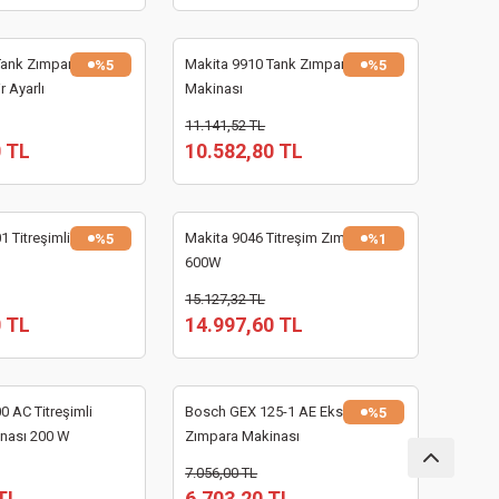
Tank Zımpara
Makita 9910 Tank Zımpara
%5
%5
r Ayarlı
Makinası
11.141,52 TL
0 TL
10.582,80 TL
 Titreşimli Zımpara
Makita 9046 Titreşim Zımpara
%5
%1
600W
15.127,32 TL
0 TL
14.997,60 TL
 AC Titreşimli
Bosch GEX 125-1 AE Eksantrik
%5
nası 200 W
Zımpara Makinası
7.056,00 TL
TL
6.703,20 TL