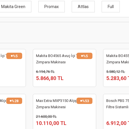
Makita Green
Promax
Attlas
Full
çi Titreşim
Makita BO4565 Avuç İçi Titreşim
Makita BO4556
%5
%5
Zımpara Makinası
Zımpara Maki
6.194,76 TL
5.580,12 TL
5.866,80 TL
5.283,60 
Alçıpan
Max Extra MXP3150 Alçıpan Duvar
Bosch PBS 75 
%28
%53
Zımpara Makinesi
Filtre Sistem
Makinası
21.600,00 TL
10.110,00 TL
6.912,00 