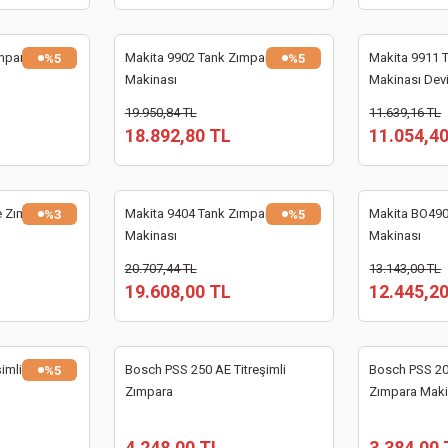
mpara
Makita 9902 Tank Zımpara
Makita 9911 
%5
%5
Makinası
Makinası Devi
19.950,84 TL
11.639,16 TL
18.892,80 TL
11.054,4
e Zımpara
Makita 9404 Tank Zımpara
Makita BO4901
%3
%5
Makinası
Makinası
20.707,44 TL
13.143,00 TL
19.608,00 TL
12.445,2
şimli Zımpara
Bosch PSS 250 AE Titreşimli
Bosch PSS 200
%5
Zımpara
Zımpara Maki
4.248,00 TL
3.384,00 