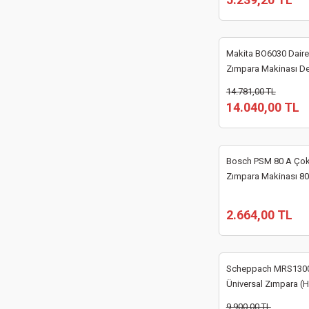
Makita BO6030 Daires
Zımpara Makinası Dev
14.781,00 TL
14.040,00 TL
Bosch PSM 80 A Çok
Zımpara Makinası 8
2.664,00 TL
Scheppach MRS1300 
Üniversal Zımpara (H
9.900,00 TL