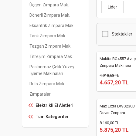
Üçgen Zımpara Mak.
Lider
Dönerli Zımpara Mak.
Eksantrik Zımpara Mak.
Stoktakiler
Tank Zımpara Mak.
Tezgah Zımpara Mak.
Titreşim Zımpara Mak.
Makita BO4557 Avuç İ
Zımpara Makinası
Paslanmaz Çelik Yüzey
İşleme Makinaları
4.918,68 TL
4.657,20 TL
Rulo Zımpara Mak.
Zımparalar
Elektrikli El Aletleri
Max Extra DWS230B 
Duvar Zımpara
Tüm Kategoriler
8.160,00 TL
5.875,20 TL