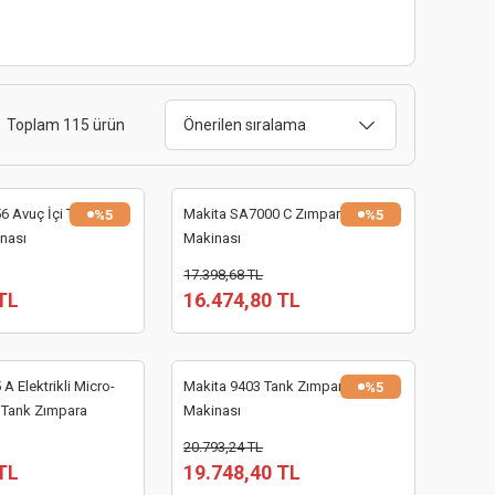
Toplam 115 ürün
 Avuç İçi Titreşim
Makita SA7000 C Zımpara
%5
%5
nası
Makinası
17.398,68 TL
TL
16.474,80 TL
A Elektrikli Micro-
Makita 9403 Tank Zımpara
%5
li Tank Zımpara
Makinası
20.793,24 TL
TL
19.748,40 TL