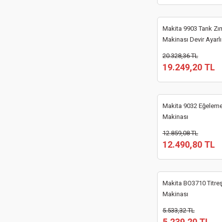
Makita 9903 Tank Zı
Makinası Devir Ayarlı
20.328,36 TL
19.249,20 TL
Makita 9032 Eğelem
Makinası
12.859,08 TL
12.490,80 TL
Makita BO3710 Titre
Makinası
5.533,32 TL
5.239,20 TL