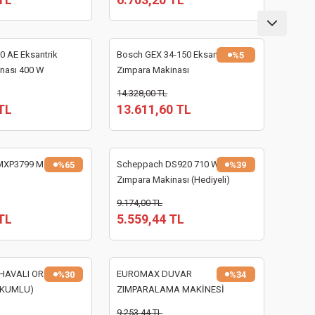
0 AE Eksantrik
Bosch GEX 34-150 Eksantrik
%5
nası 400 W
Zımpara Makinası
14.328,00 TL
TL
13.611,60 TL
MXP3799 Mop
Scheppach DS920 710 W Alçıpan
%65
%39
Zımpara Makinası (Hediyeli)
9.174,00 TL
TL
5.559,44 TL
 HAVALI ORBİTAL
EUROMAX DUVAR
%30
%34
AKUMLU)
ZIMPARALAMA MAKİNESİ
DMJ700C13FT
9.253,44 TL