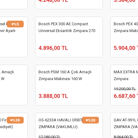
el Eksantirik
Bosch PEX 300 AE Compact
Bosch PEX 40
%5
ir Ayarlı
Universal Eksantrik Zımpara 270
Zımpara Maki
W 125 mm
4.896,00 TL
5.904,00 
 Amaçlı
Bosch PSM 160 A Çok Amaçlı
MAX EXTRA 
0 W
Zımpara Makinası 160 W
Zımpara
19.200,00 TL
3.888,00 TL
6.687,60 
Fırçalı
OS-6233A HAVALI ORBİTAL
GAV AT-991L
%39
%30
ediyeli)
ZIMPARA (VAKUMLU)
ZIMPARA (V
17.280,00 TL
8.064,00 TL