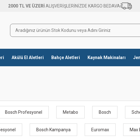
2000 TL VE ÜZERİ
ALIŞVERİŞLERİNİZDE KARGO BEDAVA
eri
Akülü El Aletleri
Bahçe Aletleri
Kaynak Makinaları
Jen
Bosch Profesyonel
Metabo
Bosch
Sch
fesyonel
Bosch Kampanya
Euromax
Max 