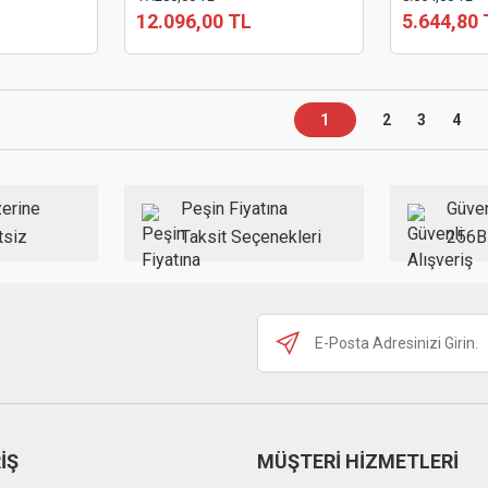
12.096,00 TL
5.644,80 
1
2
3
4
erine
Peşin Fiyatına
Güven
tsiz
Taksit Seçenekleri
256B
İŞ
MÜŞTERİ HİZMETLERİ