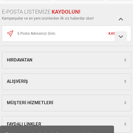
kinaları
kapları
arı
nak Mak.
kinaları
E-POSTA LİSTEMİZE
KAYDOLUN!
Kampanyalar ve en yeni ürünlerden ilk siz haberdar olun!
yiciler
stereler
inaları
naları
KAYDOL
inaları
a Mak.
Makinaları
 Makinası
nalar
sı
ar
eli
HIRDAVATAN
ı
abancası
kinaları
eme Makinası
smeler
 Mak.
akinaları
ALIŞVERİŞ
rı
ar
ri
MÜŞTERİ HİZMETLERİ
rı
ı
kinaları
ar
asat Mak.
FAYDALI LİNKLER