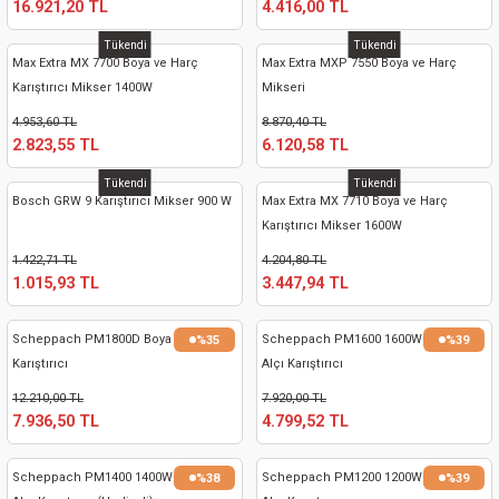
16.921,20 TL
4.416,00 TL
kinaları
kapları
arı
nak Mak.
kinaları
Tükendi
Tükendi
Max Extra MX 7700 Boya ve Harç
Max Extra MXP 7550 Boya ve Harç
yiciler
stereler
inaları
naları
Karıştırıcı Mikser 1400W
Mikseri
4.953,60 TL
8.870,40 TL
inaları
a Mak.
Makinaları
 Makinası
2.823,55 TL
6.120,58 TL
Tükendi
Tükendi
nalar
sı
ar
eli
Bosch GRW 9 Karıştırıcı Mikser 900 W
Max Extra MX 7710 Boya ve Harç
Karıştırıcı Mikser 1600W
ı
abancası
kinaları
eme Makinası
1.422,71 TL
4.204,80 TL
1.015,93 TL
3.447,94 TL
smeler
 Mak.
akinaları
Scheppach PM1800D Boya ve Alçı
Scheppach PM1600 1600W Boya ve
%35
%39
rı
ar
ri
Karıştırıcı
Alçı Karıştırıcı
12.210,00 TL
7.920,00 TL
rı
ı
7.936,50 TL
4.799,52 TL
kinaları
ar
asat Mak.
Scheppach PM1400 1400W Boya ve
Scheppach PM1200 1200W Boya ve
%38
%39