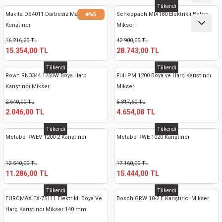
ları
Tükendi
Makita DS4011 Darbesiz Matkap
Scheppach MIX180 Elektrikli Beton
%5
Karıştırıcı
Mikseri
pları
16.216,20 TL
42.900,00 TL
15.354,00 TL
28.743,00 TL
rı
Tükendi
Tükendi
Rown RN3344 1250W Boya Harç
Full PM 1200 Boya ve Harç Karıştırıcı
ları
Karıştırıcı Mikser
Mikser
2.640,00 TL
5.817,60 TL
2.046,00 TL
4.654,08 TL
kinaları
Tükendi
Tükendi
Metabo RWEV 1200-2 Karıştırıcı
Metabo RWE 1020 Karıştırıcı
12.540,00 TL
17.160,00 TL
11.286,00 TL
15.444,00 TL
Tükendi
Tükendi
EUROMAX EX-75111 Elektrikli Boya Ve
Bosch GRW 18-2 E Karıştırıcı Mikser
Harç Karıştırıcı Mikser 140 mm