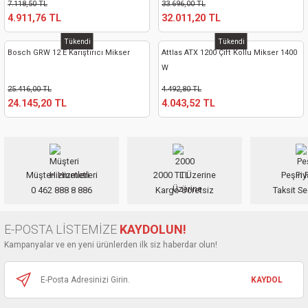
7.118,50 TL
33.696,00 TL
4.911,76 TL
32.011,20 TL
Tükendi
Tükendi
Bosch GRW 12 E Karıştırıcı Mikser
Attlas ATX 1200 Çift Kollu Mikser 1400
W
25.416,00 TL
4.492,80 TL
24.145,20 TL
4.043,52 TL
Müşteri Hizmetleri
2000 TL Üzerine
Peşin F
0 462 888 8 886
Kargo Ücretsiz
Taksit Se
E-POSTA LİSTEMİZE
KAYDOLUN!
Kampanyalar ve en yeni ürünlerden ilk siz haberdar olun!
KAYDOL