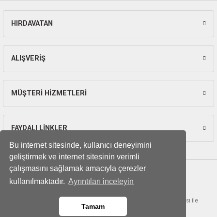
HIRDAVATAN
ALIŞVERİŞ
MÜŞTERİ HİZMETLERİ
FAYDALI LİNKLER
Bu internet sitesinde, kullanıcı deneyimini
geliştirmek ve internet sitesinin verimli
çalışmasını sağlamak amacıyla çerezler
kullanılmaktadır.
Ayrıntıları inceleyin
© Tüm hakları saklıdır. Kredi kartı bilgileriniz 256bit SSL sertifikası ile
Tamam
korunmaktadır.