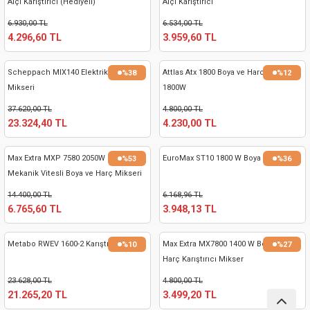
Alçı Karıştırıcı (Hediyeli)
Alçı Karıştırıcı
nası
Traşlama
6.930,00 TL
6.534,00 TL
4.296,60 TL
3.959,60 TL
naları
abancalar
Scheppach MIX140 Elektrikli Beton
Attlas Atx 1800 Boya ve Harc Mikseri
%38
%12
abancaları
Mikseri
1800W
37.620,00 TL
4.800,00 TL
kinaları
23.324,40 TL
4.230,00 TL
kinaları
Max Extra MXP 7580 2050W 220V Çift
EuroMax ST10 1800 W Boya Karıştırıcı
%53
%36
Mekanik Vitesli Boya ve Harç Mikseri
Makinası
14.400,00 TL
6.168,96 TL
6.765,60 TL
3.948,13 TL
ları
Metabo RWEV 1600-2 Karıştırıcı
Max Extra MX7800 1400 W Boya ve
%10
%27
kinaları
Harç Karıştırıcı Mikser
23.628,00 TL
4.800,00 TL
akinası
21.265,20 TL
3.499,20 TL