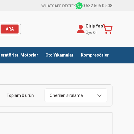
0 532 505 0 508
WHATSAPP DESTEK
Giriş Yap
ARA
Üye Ol
eratörler-Motorlar
Oto Yıkamalar
Kompresörler
Toplam 0 ürün