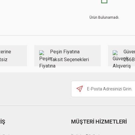
Ürün Bulunamadı.
erine
Peşin Fiyatına
Güven
tsiz
Taksit Seçenekleri
256B
İŞ
MÜŞTERİ HİZMETLERİ