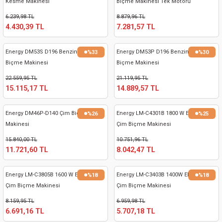
Kesme Makinesi
Biçme Makinesi Tek Motoru
nası
Traşlama
6.239,98 TL
8.879,96 TL
4.430,39 TL
7.281,57 TL
naları
abancalar
Energy DM53S D196 Benzinli Çim
Energy DM53P D196 Benzinli Çim
%33
%30
abancaları
Biçme Makinesi
Biçme Makinesi
22.559,95 TL
21.119,95 TL
kinaları
15.115,17 TL
14.889,57 TL
kinaları
Energy DM46P-D140 Çim Biçme
Energy LM-C4301B 1800 W Elektrikli
%26
%25
Makinesi
Çim Biçme Makinesi
Makinası
15.840,00 TL
10.751,96 TL
11.721,60 TL
8.042,47 TL
ları
Energy LM-C3805B 1600 W Elektrikli
Energy LM-C3403B 1400W Elektrikli
%18
%18
kinaları
Çim Biçme Makinesi
Çim Biçme Makinesi
8.159,95 TL
6.959,98 TL
akinası
6.691,16 TL
5.707,18 TL