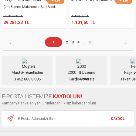
Oregon Oleo-Mac Gi 48 P 5.0 Ah Akülü
ATTLAS GT 400 Misinalı Çim Biçme
%24
%24
Çim Biçme Makinesi + Şarj Aleti
51.348,00 TL
1.440,00 TL
39.281,22 TL
1.101,60 TL
1
2
3
4
..
6
Müşteri Hizmetleri
2000 TL Üzerine
Peşin F
0 462 888 8 886
Kargo Ücretsiz
Taksit Se
E-POSTA LİSTEMİZE
KAYDOLUN!
Kampanyalar ve en yeni ürünlerden ilk siz haberdar olun!
KAYDOL