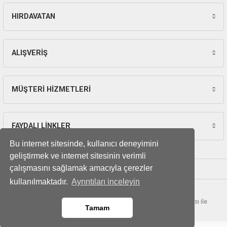
HIRDAVATAN
ALIŞVERİŞ
MÜŞTERİ HİZMETLERİ
FAYDALI LİNKLER
Bu internet sitesinde, kullanıcı deneyimini
geliştirmek ve internet sitesinin verimli
çalışmasını sağlamak amacıyla çerezler
kullanılmaktadır.
Ayrıntıları inceleyin
© Tüm hakları saklıdır. Kredi kartı bilgileriniz 256bit SSL sertifikası ile
Tamam
korunmaktadır.