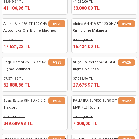
55.549,94 TL
41.250,00 TL
41.106,96 TL
33.000,00 TL
Alpina AL4 46A ST 120 OHV
Alpina Al4 41A ST 120 OHV Benzinli
%25
%28
Autochoke Çim Biçme Makinesi
Çim Biçme Makinesi
23.374,96 TL
22.825,00 TL
17.531,22 TL
16.434,00 TL
Stiga Combi 753E V Kit Akülü Çim
Stiga Collector 548 AE Akülü Çim
%23
%26
Biçme Makinesi
Biçme Makinesi
67.374,98 TL
37.399,96 TL
52.080,86 TL
27.675,97 TL
Stiga Estate 584 E Akülü Çim Biçme
PALMERA SLP500 EUR5 ÇİT BİÇME
%25
%27
Traktörü
MAKİNESİ 50cm
467.499,98 TL
10.000,00 TL
349.689,98 TL
7.300,00 TL