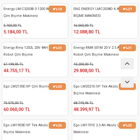
ları
Energy LM-C3203B-3 1200 W Elektrikli
ENG ENERGY LMC2038D K AKÜLÜ ÇİM
%10
%27
Çim Biçme Makinesi
BİÇME MAKİNESİ
pları
5.760,00 TL
16.560,00 TL
5.184,00 TL
12.088,80 TL
rı
Energy Rma 1202L 20V 4AH Akülü
Energy RMA 501M 20 V 2.5 Ah Akülü
%33
%31
ları
Robot Çim Biçme
Robot Çim Biçme Makinesi
67.199,95 TL
43.200,00 TL
44.755,17 TL
29.808,00 TL
kinaları
Ego LM2135E-SP Çim Biçme Makinesi
Ego LM2021E-SP Tek Akülü 5 Ah Çim
%20
%30
Biçme Makinesi
75.075,00 TL
68.749,96 TL
60.060,00 TL
48.399,97 TL
Ego LM1903E-SP Tek Akülü 5 Ah Çim
Ego LM1701E 2.5 Ah Akülü Çim Biçme
%26
%20
Biçme Makinesi
Makinesi