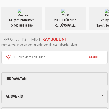
ları
pları
Müşteri Hizmetleri
2000 TL Üzerine
Peşin F
0 462 888 8 886
Kargo Ücretsiz
Taksit Se
rı
ları
E-POSTA LİSTEMİZE
KAYDOLUN!
Kampanyalar ve en yeni ürünlerden ilk siz haberdar olun!
KAYDOL
kinaları
HIRDAVATAN
ALIŞVERİŞ