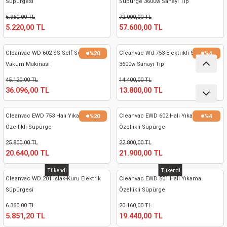
Süpürgesi
Süpürge 3600w Sanayi Tip
nası
Traşlama
6.960,00 TL
72.000,00 TL
5.220,00 TL
57.600,00 TL
naları
abancalar
Cleanvac WD 602 SS Self Servis Oto
Cleanvac Wd 753 Elektrikli Süpürge
%20
%4
abancaları
Vakum Makinası
3600w Sanayi Tip
45.120,00 TL
14.400,00 TL
kinaları
36.096,00 TL
13.800,00 TL
kinaları
Cleanvac EWD 753 Halı Yıkama
Cleanvac EWD 602 Halı Yıkama
%20
%4
Özellikli Süpürge
Özellikli Süpürge
Makinası
25.800,00 TL
22.800,00 TL
20.640,00 TL
21.900,00 TL
ları
Tükendi
Tükendi
Cleanvac WD 201 Islak-Kuru Elektrik
Cleanvac EWD 501 Halı Yıkama
kinaları
Süpürgesi
Özellikli Süpürge
6.360,00 TL
20.160,00 TL
akinası
5.851,20 TL
19.440,00 TL