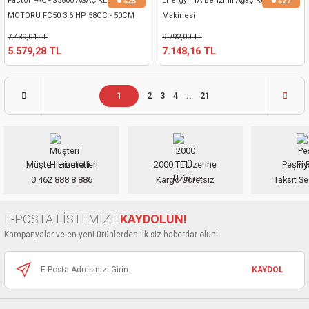
Factor FACPS5800 AĞAÇ KESİM
Energy 41A Benzinli Ağaç Kesme
%25
%27
MOTORU FC50 3.6 HP 58CC - 50CM
Makinesi
7.439,04 TL
9.792,00 TL
5.579,28 TL
7.148,16 TL
1
2
3
4
..
21
Müşteri Hizmetleri
2000 TL Üzerine
Peşin F
0 462 888 8 886
Kargo Ücretsiz
Taksit Se
E-POSTA LİSTEMİZE
KAYDOLUN!
Kampanyalar ve en yeni ürünlerden ilk siz haberdar olun!
KAYDOL