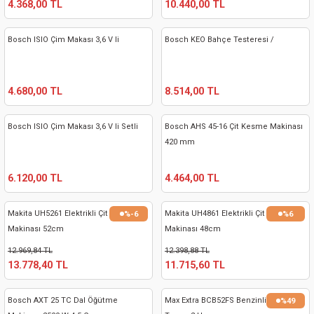
4.368,00 TL
10.440,00 TL
kinaları
kapları
arı
nak Mak.
kinaları
Bosch ISIO Çim Makası 3,6 V li
Bosch KEO Bahçe Testeresi /
yiciler
stereler
inaları
naları
inaları
a Mak.
Makinaları
 Makinası
4.680,00 TL
8.514,00 TL
nalar
sı
ar
eli
Bosch ISIO Çim Makası 3,6 V li Setli
Bosch AHS 45-16 Çit Kesme Makinası
420 mm
ı
abancası
kinaları
eme Makinası
6.120,00 TL
4.464,00 TL
smeler
 Mak.
akinaları
Makita UH5261 Elektrikli Çit Budama
Makita UH4861 Elektrikli Çit Budama
%-6
%6
rı
ar
ri
Makinası 52cm
Makinası 48cm
12.969,84 TL
12.398,88 TL
rı
ı
13.778,40 TL
11.715,60 TL
kinaları
ar
asat Mak.
Bosch AXT 25 TC Dal Öğütme
Max Extra BCB52FS Benzinli Sırt
%49