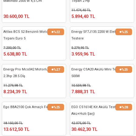
Makinası 2500 W 4,5 Cm
Tırpan 2 Hp
nası
Traşlama
11.474,40 TL
30.600,00 TL
5.894,40 TL
naları
abancalar
Attlas BCS 52 Benzinli Motor Sırt
Energy SF7J135 2200 W Elektrikli
%22
%25
abancaları
Tırpanı Euro 5
Testere
7.200,00 TL
5.279,95 TL
kinaları
5.638,80 TL
3.959,96 TL
kinaları
Energy Pro Mcs042 Motorlu Testere
Energy CSA20 Akülü Mini Testere
%27
%25
2.3hp 28.5 Di̇ş
500W
Makinası
11.279,98 TL
10.559,98 TL
8.234,39 TL
7.888,31 TL
ları
Ego BBA2100 Çok Amaçlı Fırça Aparatı
EGO CS1614E Kit Akülü Testere (5 Ah
%25
%28
kinaları
Akü+Hızlı Şarj)
18.150,00 TL
42.075,00 TL
akinası
13.612,50 TL
30.462,30 TL