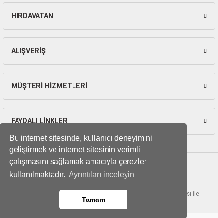
HIRDAVATAN
ALIŞVERİŞ
MÜŞTERİ HİZMETLERİ
FAYDALI LİNKLER
Bu internet sitesinde, kullanıcı deneyimini
geliştirmek ve internet sitesinin verimli
çalışmasını sağlamak amacıyla çerezler
kullanılmaktadır.
Ayrıntıları inceleyin
© Tüm hakları saklıdır. Kredi kartı bilgileriniz 256bit SSL sertifikası ile
Tamam
korunmaktadır.