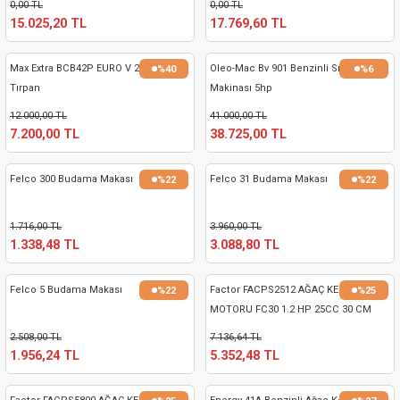
0,00 TL
0,00 TL
15.025,20 TL
17.769,60 TL
Max Extra BCB42P EURO V 2.2Hp Yan
Oleo-Mac Bv 901 Benzinli Sırt Üfleme
%40
%6
Tırpan
Makinası 5hp
12.000,00 TL
41.000,00 TL
7.200,00 TL
38.725,00 TL
Felco 300 Budama Makası
Felco 31 Budama Makası
%22
%22
1.716,00 TL
3.960,00 TL
1.338,48 TL
3.088,80 TL
Felco 5 Budama Makası
Factor FACPS2512 AĞAÇ KESİM
%22
%25
MOTORU FC30 1.2 HP 25CC 30 CM
2.508,00 TL
7.136,64 TL
1.956,24 TL
5.352,48 TL