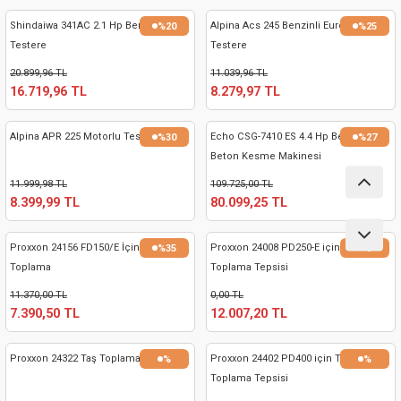
ları
Shindaiwa 341AC 2.1 Hp Benzinli
Alpina Acs 245 Benzinli Euro5 Motorlu
%20
%25
Testere
Testere
pları
20.899,96 TL
11.039,96 TL
16.719,96 TL
8.279,97 TL
rı
Alpina APR 225 Motorlu Testere
Echo CSG-7410 ES 4.4 Hp Benzinli
%30
%27
ları
Beton Kesme Makinesi
11.999,98 TL
109.725,00 TL
8.399,99 TL
80.099,25 TL
kinaları
Proxxon 24156 FD150/E İçin Talaş
Proxxon 24008 PD250-E için Talaş
%35
%
Toplama
Toplama Tepsisi
11.370,00 TL
0,00 TL
7.390,50 TL
12.007,20 TL
Proxxon 24322 Taş Toplama Tepsisi
Proxxon 24402 PD400 için Talaş
%
%
Toplama Tepsisi