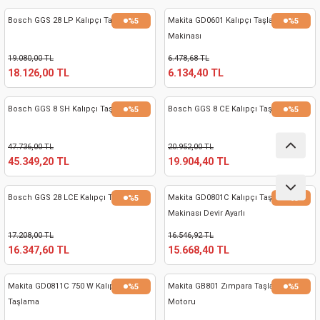
ları
Bosch GGS 28 LP Kalıpçı Taşlama
Makita GD0601 Kalıpçı Taşlama
%5
%5
Makinası
pları
19.080,00 TL
6.478,68 TL
18.126,00 TL
6.134,40 TL
rı
Bosch GGS 8 SH Kalıpçı Taşlama
Bosch GGS 8 CE Kalıpçı Taşlama
%5
%5
ları
47.736,00 TL
20.952,00 TL
45.349,20 TL
19.904,40 TL
kinaları
Bosch GGS 28 LCE Kalıpçı Taşlama
Makita GD0801C Kalıpçı Taşlama
%5
%5
Makinası Devir Ayarlı
17.208,00 TL
16.546,92 TL
16.347,60 TL
15.668,40 TL
Makita GD0811C 750 W Kalıpçı
Makita GB801 Zımpara Taşlama
%5
%5
Taşlama
Motoru