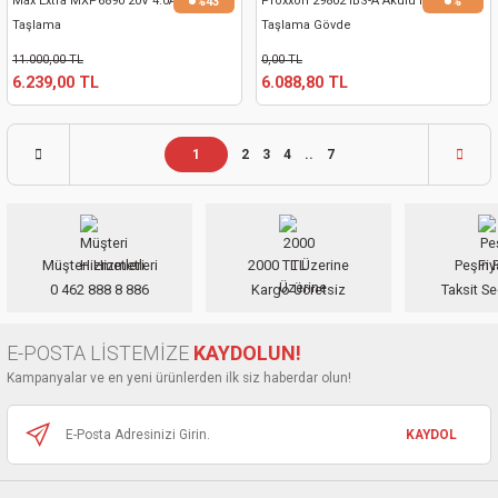
Max Extra MXP6890 20V 4.0Ah Akülü
Proxxon 29802 IBS-A Akülü Matkap
%43
%
Taşlama
Taşlama Gövde
11.000,00 TL
0,00 TL
6.239,00 TL
6.088,80 TL
1
2
3
4
..
7
Müşteri Hizmetleri
2000 TL Üzerine
Peşin F
0 462 888 8 886
Kargo Ücretsiz
Taksit Se
E-POSTA LİSTEMİZE
KAYDOLUN!
Kampanyalar ve en yeni ürünlerden ilk siz haberdar olun!
KAYDOL