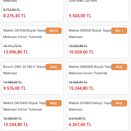
Makinası
2000 Watt 230 mm
nası
Traşlama
8.712,00 TL
8.276,40 TL
9.504,00 TL
naları
abancalar
Makita GA7030 Büyük Taşlama
Makita GA9020 Büyük Taşlama
%13
%-1
abancaları
Makinası Döner Tutamak
Makinası
15.111,72 TL
10.565,88 TL
kinaları
13.096,80 TL
10.659,60 TL
kinaları
Bosch GWS 22-180 H Taşlama
Makita GA9040S Büyük Taşlama
%5
%5
Makinası
Makinası Döner Tutamak
Makinası
10.080,00 TL
16.050,84 TL
9.576,00 TL
15.244,80 TL
ları
Makita GA7040S Büyük Taşlama
Makita GD0602 Kalıpçı Taşlama
%5
%5
kinaları
Makinası Döner Tutamak
Makinası
16.050,84 TL
6.619,08 TL
akinası
15.244,80 TL
6.267,60 TL