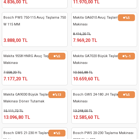
4.836,00 TL
11.970,00 TL
kinaları
kapları
arı
nak Mak.
kinaları
Bosch PWS 750-115 Avuç Taşlama 750
Makita GA6010 Avuç Taşlama
%5
yiciler
stereler
inaları
naları
W 115 MM
Makinası
8.416,20 TL
inaları
a Mak.
Makinaları
 Makinası
3.888,00 TL
7.969,20 TL
nalar
sı
ar
eli
Makita 9558 HNRG Avuç Taşlama
Makita GA7020 Büyük Taşlama
%5
%-1
Makinası
Makinası
ı
abancası
kinaları
eme Makinası
7.558,20 TL
10.565,88 TL
7.177,20 TL
10.659,60 TL
smeler
 Mak.
akinaları
Makita GA9030 Büyük Taşlama
Bosch GWS 24-180 JH Taşlama
%13
%5
rı
ar
ri
Makinası Döner Tutamak
Makinası
15.111,72 TL
13.248,00 TL
rı
ı
13.096,80 TL
12.585,60 TL
kinaları
ar
asat Mak.
Bosch GWS 21-230 H Taşlama
Bosch PWS 20-230 Taşlama Makinası
%5