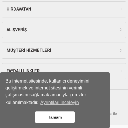
HIRDAVATAN
ALIŞVERİŞ
MÜŞTERİ HİZMETLERİ
FAYDALI LİNKLER
Bu internet sitesinde, kullanıcı deneyimini
geliştirmek ve internet sitesinin verimli
çalışmasını sağlamak amacıyla çerezler
kullanılmaktadır.
Ayrıntıları inceleyin
© Tüm hakları saklıdır. Kredi kartı bilgileriniz 256bit SSL sertifikası ile
Tamam
korunmaktadır.