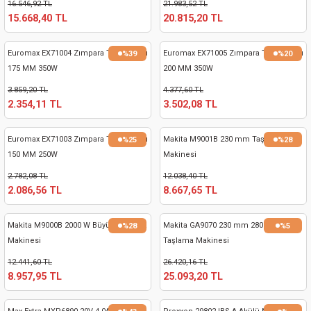
16.546,92 TL
21.983,52 TL
15.668,40 TL
20.815,20 TL
Euromax EX71004 Zımpara Taş Motoru
Euromax EX71005 Zımpara Taş Motoru
%39
%20
175 MM 350W
200 MM 350W
3.859,20 TL
4.377,60 TL
2.354,11 TL
3.502,08 TL
Euromax EX71003 Zımpara Taş Motoru
Makita M9001B 230 mm Taşlama
%25
%28
150 MM 250W
Makinesi
2.782,08 TL
12.038,40 TL
2.086,56 TL
8.667,65 TL
Makita M9000B 2000 W Büyük Taşlama
Makita GA9070 230 mm 2800 W
%28
%5
Makinesi
Taşlama Makinesi
12.441,60 TL
26.420,16 TL
8.957,95 TL
25.093,20 TL