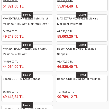
57.024,00 TL
58.752,00 TL
51.321,60 TL
55.814,40 TL
Tükendi
Tükendi
MAX EXTRA MXP5925ES Sabit Karot
MAX EXTRA MXP5932 Sabit Karot
Makinesi 4880 Watt Elektronik Devir
Makinesi 4980 Watt
54.720,00 TL
61.056,00 TL
49.248,00 TL
58.003,20 TL
Tükendi
Tükendi
MAX EXTRA MXP5925S Sabit Karot
Bosch GCR 350 Karot Makinası
Makinesi 4880 Watt
Sehpası
48.960,00 TL
95.472,00 TL
44.064,00 TL
66.830,40 TL
Tükendi
Tükendi
Bosch GCR 180 Karot Sehpası
Bosch GDB 350 WE Karot Makinası
66.816,00 TL
127.872,00 TL
49.443,84 TL
90.789,12 TL
Tükendi