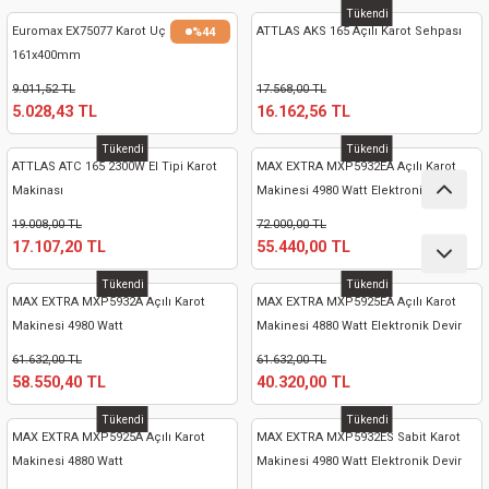
ları
Tükendi
Euromax EX75077 Karot Uç
ATTLAS AKS 165 Açılı Karot Sehpası
%44
161x400mm
pları
9.011,52 TL
17.568,00 TL
5.028,43 TL
16.162,56 TL
rı
Tükendi
Tükendi
ATTLAS ATC 165 2300W El Tipi Karot
MAX EXTRA MXP5932EA Açılı Karot
ları
Makinası
Makinesi 4980 Watt Elektronik Devir
19.008,00 TL
72.000,00 TL
17.107,20 TL
55.440,00 TL
kinaları
Tükendi
Tükendi
MAX EXTRA MXP5932A Açılı Karot
MAX EXTRA MXP5925EA Açılı Karot
Makinesi 4980 Watt
Makinesi 4880 Watt Elektronik Devir
61.632,00 TL
61.632,00 TL
58.550,40 TL
40.320,00 TL
Tükendi
Tükendi
MAX EXTRA MXP5925A Açılı Karot
MAX EXTRA MXP5932ES Sabit Karot
Makinesi 4880 Watt
Makinesi 4980 Watt Elektronik Devir