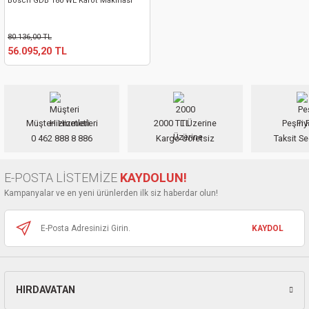
Bosch GDB 180 WE Karot Makinası
80.136,00 TL
56.095,20 TL
Müşteri Hizmetleri
2000 TL Üzerine
Peşin F
0 462 888 8 886
Kargo Ücretsiz
Taksit Se
E-POSTA LİSTEMİZE
KAYDOLUN!
Kampanyalar ve en yeni ürünlerden ilk siz haberdar olun!
KAYDOL
HIRDAVATAN