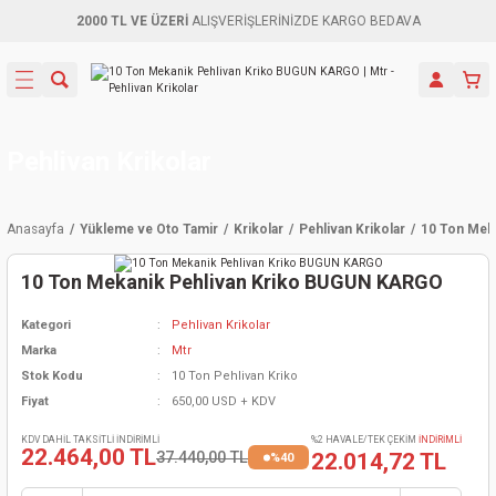
2000 TL VE ÜZERİ
ALIŞVERİŞLERİNİZDE KARGO BEDAVA
Geri Dön
Geri Dön
Geri Dön
Geri Dön
Geri Dön
Geri Dön
Geri Dön
Aletleri
leri
ri
naları
-Motorlar
ar
er
ma Mak.
orları
 Makinası
törler
ama
rler
Pehlivan Krikolar
inaları
kaplar
ı Kaynak
 Jeneratör
ma
Anasayfa
Yükleme ve Oto Tamir
Krikolar
Pehlivan Krikolar
10 Ton Mek
mun Sık
inaları
 Makina
ar
kama
itre-Yağ.
10 Ton Mekanik Pehlivan Kriko BUGUN KARGO
dalama
naları
örü
eneratör
örler
Kategori
Pehlivan Krikolar
Marka
Mtr
eler
e Vidalamalar
kinası
Ürünleri
neratörler
kinaları
rler
Stok Kodu
10 Ton Pehlivan Kriko
Fiyat
650,00 USD + KDV
ma Mak.
Testereler
inaları
Makinası
kma
örler
KDV DAHİL TAKSİTLİ İNDİRİMLİ
%2 HAVALE/TEK ÇEKİM
İNDİRİMLİ
22.464,00 TL
37.440,00 TL
22.014,72 TL
%40
ı
ciler
inaları
akinaları
örü
Üreticisi