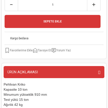
kinaları
kapları
arı
nak Mak.
kinaları
yiciler
stereler
inaları
naları
SEPETE EKLE
inaları
a Mak.
Makinaları
 Makinası
Kargo bedava
nalar
sı
ar
eli
Tavsiye Et
Yorum Yaz
ı
abancası
kinaları
eme Makinası
smeler
 Mak.
akinaları
ÜRÜN AÇIKLAMASI
rı
ar
ri
Pehlivan Kriko
rı
ı
Kapasite 10 ton
Minumum yükseklik 910 mm
Test yükü 15 ton
kinaları
ar
asat Mak.
Ağırlık 42 kg