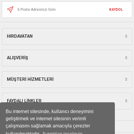
ları
KAYDOL
pları
rı
HIRDAVATAN
Gönder
ları
ALIŞVERİŞ
kinaları
MÜŞTERİ HİZMETLERİ
FAYDALI LİNKLER
Bu internet sitesinde, kullanıcı deneyimini
geliştirmek ve internet sitesinin verimli
çalışmasını sağlamak amacıyla çerezler
kullanılmaktadır.
Ayrıntıları inceleyin