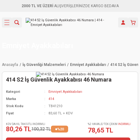
2000 TL VE ÜZERİ
ALIŞVERİŞLERİNİZDE KARGO BEDAVA
Geri Dön
Geri Dön
Geri Dön
Geri Dön
Geri Dön
Geri Dön
Geri Dön
Aletleri
leri
ri
naları
-Motorlar
ar
er
ma Mak.
orları
 Makinası
törler
ama
rler
Emniyet Ayakkabıları
inaları
kaplar
ı Kaynak
 Jeneratör
ma
Anasayfa
İş Güvenliği Malzemeleri
Emniyet Ayakkabıları
414 S2 İş Güvenl
mun Sık
inaları
 Makina
ar
kama
itre-Yağ.
414 S2 İş Güvenlik Ayakkabısı 46 Numara
dalama
naları
örü
eneratör
örler
Kategori
Emniyet Ayakkabıları
Marka
414
eler
e Vidalamalar
kinası
Ürünleri
neratörler
kinaları
rler
Stok Kodu
TB41210
Fiyat
83,60 TL + KDV
ma Mak.
Testereler
inaları
Makinası
kma
örler
KDV DAHİL TAKSİTLİ İNDİRİMLİ
%2 HAVALE/TEK ÇEKİM
İNDİRİMLİ
80,26 TL
100,32 TL
78,65 TL
%20
ı
ciler
inaları
akinaları
örü
Üreticisi