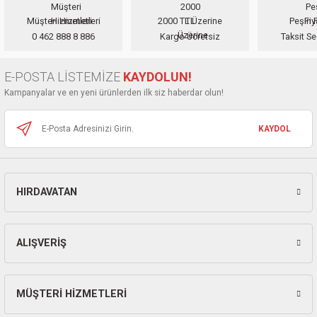
ları
Müşteri Hizmetleri
2000 TL Üzerine
Peşin F
Ürün resmi kalitesiz, bozuk veya görüntülenemiyor.
0 462 888 8 886
Kargo Ücretsiz
Taksit Se
pları
Ürün açıklamasında eksik bilgiler bulunuyor.
Ürün bilgilerinde hatalar bulunuyor.
E-POSTA LİSTEMİZE
KAYDOLUN!
rı
Ürün fiyatı diğer sitelerden daha pahalı.
Kampanyalar ve en yeni ürünlerden ilk siz haberdar olun!
Bu ürüne benzer farklı alternatifler olmalı.
ları
KAYDOL
kinaları
HIRDAVATAN
Gönder
ALIŞVERİŞ
MÜŞTERİ HİZMETLERİ