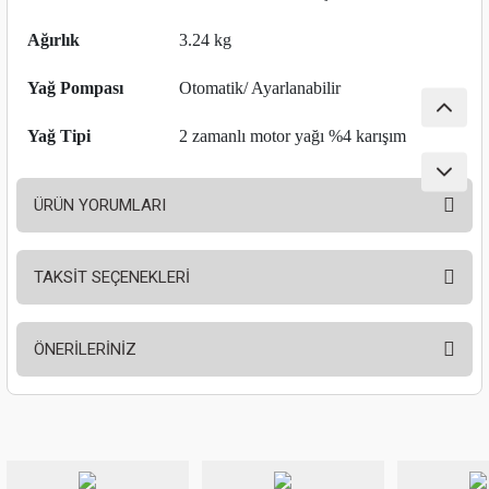
nası
Traşlama
Ağırlık
3.24 kg
naları
abancalar
Yağ Pompası
Otomatik/ Ayarlanabilir
abancaları
Yağ Tipi
2 zamanlı motor yağı %4 karışım
kinaları
ÜRÜN YORUMLARI
kinaları
TAKSİT SEÇENEKLERİ
Makinası
Bu ürüne ilk yorumu siz yapın!
ları
ÖNERİLERİNİZ
Yorum Yaz
kinaları
Bu ürünün fiyat bilgisi, resim, ürün açıklamalarında ve diğer konularda
yetersiz gördüğünüz noktaları öneri formunu kullanarak tarafımıza
akinası
iletebilirsiniz.
Görüş ve önerileriniz için teşekkür ederiz.