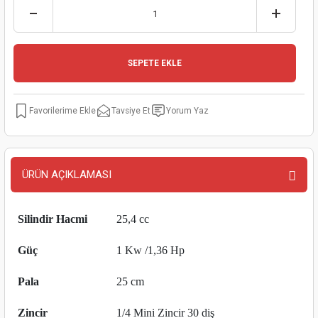
kinaları
kapları
arı
nak Mak.
kinaları
yiciler
stereler
inaları
naları
SEPETE EKLE
inaları
a Mak.
Makinaları
 Makinası
Tavsiye Et
Yorum Yaz
nalar
sı
ar
eli
ı
abancası
kinaları
eme Makinası
ÜRÜN AÇIKLAMASI
smeler
 Mak.
akinaları
Silindir Hacmi
25,4 cc
rı
ar
ri
Güç
1 Kw /1,36 Hp
rı
ı
Pala
25 cm
kinaları
ar
asat Mak.
Zincir
1/4 Mini Zincir 30 diş