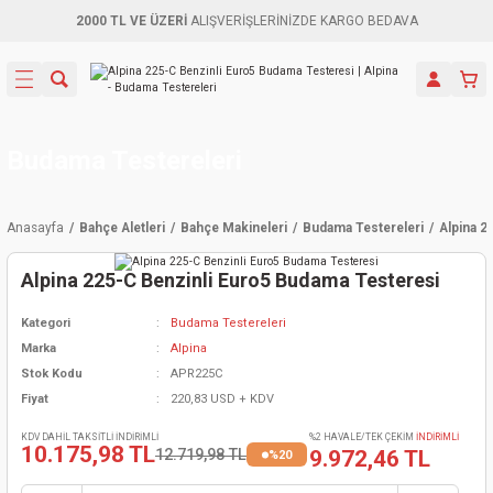
2000 TL VE ÜZERİ
ALIŞVERİŞLERİNİZDE KARGO BEDAVA
Geri Dön
Geri Dön
Geri Dön
Geri Dön
Geri Dön
Geri Dön
Geri Dön
Aletleri
leri
ri
naları
-Motorlar
ar
er
ma Mak.
orları
 Makinası
törler
ama
rler
Budama Testereleri
inaları
kaplar
ı Kaynak
 Jeneratör
ma
Anasayfa
Bahçe Aletleri
Bahçe Makineleri
Budama Testereleri
Alpina 2
mun Sık
inaları
 Makina
ar
kama
itre-Yağ.
Alpina 225-C Benzinli Euro5 Budama Testeresi
dalama
naları
örü
eneratör
örler
Kategori
Budama Testereleri
Marka
Alpina
eler
e Vidalamalar
kinası
Ürünleri
neratörler
kinaları
rler
Stok Kodu
APR225C
Fiyat
220,83 USD + KDV
ma Mak.
Testereler
inaları
Makinası
kma
örler
KDV DAHİL TAKSİTLİ İNDİRİMLİ
%2 HAVALE/TEK ÇEKİM
İNDİRİMLİ
10.175,98 TL
12.719,98 TL
9.972,46 TL
%20
ı
ciler
inaları
akinaları
örü
Üreticisi