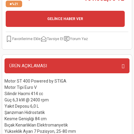
%21
kinaları
kapları
arı
nak Mak.
kinaları
GELİNCE HABER VER
yiciler
stereler
inaları
naları
inaları
a Mak.
Makinaları
 Makinası
Tavsiye Et
Yorum Yaz
nalar
sı
ar
eli
ÜRÜN AÇIKLAMASI
ı
abancası
kinaları
eme Makinası
smeler
 Mak.
akinaları
Motor ST 400 Powered by STIGA
Motor Tipi Euro V
Silindir Hacmi 414 cc
rı
ar
ri
Güç 6,3 kW @ 2400 rpm
Yakıt Deposu 6,0 L
rı
ı
Şanzıman Hidrostatik
Kesme Genişliği 84 cm
kinaları
ar
asat Mak.
Bıçak Kenarlıkları Elektromanyetik
Yükseklik Ayarı 7 Pozisyon, 25-80 mm