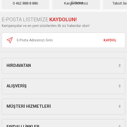
ları
0 462 888 8 886
Kargo Ücretsiz
Taksit Se
Ürün açıklamasında eksik bilgiler bulunuyor.
Ürün bilgilerinde hatalar bulunuyor.
pları
E-POSTA LİSTEMİZE
KAYDOLUN!
Ürün fiyatı diğer sitelerden daha pahalı.
Kampanyalar ve en yeni ürünlerden ilk siz haberdar olun!
Bu ürüne benzer farklı alternatifler olmalı.
rı
KAYDOL
ları
HIRDAVATAN
Gönder
kinaları
ALIŞVERİŞ
MÜŞTERİ HİZMETLERİ
FAYDALI LİNKLER