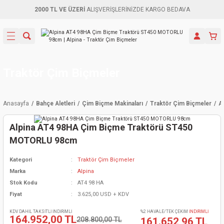
2000 TL VE ÜZERİ
ALIŞVERİŞLERİNİZDE KARGO BEDAVA
Geri Dön
Geri Dön
Geri Dön
Geri Dön
Geri Dön
Geri Dön
Geri Dön
Aletleri
leri
ri
naları
-Motorlar
ar
er
ma Mak.
orları
 Makinası
törler
ama
rler
Traktör Çim Biçmeler
inaları
kaplar
ı Kaynak
 Jeneratör
ma
Anasayfa
Bahçe Aletleri
Çim Biçme Makinaları
Traktör Çim Biçmeler
A
mun Sık
inaları
 Makina
ar
kama
itre-Yağ.
Alpina AT4 98HA Çim Biçme Traktörü ST450
dalama
naları
örü
eneratör
örler
MOTORLU 98cm
Kategori
Traktör Çim Biçmeler
eler
e Vidalamalar
kinası
Ürünleri
neratörler
kinaları
rler
Marka
Alpina
Stok Kodu
AT4 98 HA
ma Mak.
Testereler
inaları
Makinası
kma
örler
Fiyat
3.625,00 USD + KDV
ı
ciler
inaları
akinaları
örü
Üreticisi
KDV DAHİL TAKSİTLİ İNDİRİMLİ
%2 HAVALE/TEK ÇEKİM
İNDİRİMLİ
164.952,00 TL
208.800,00 TL
161.652,96 TL