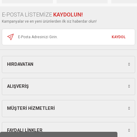
Ürün bilgilerinde hatalar bulunuyor.
E-POSTA LİSTEMİZE
KAYDOLUN!
Ürün fiyatı diğer sitelerden daha pahalı.
Kampanyalar ve en yeni ürünlerden ilk siz haberdar olun!
Bu ürüne benzer farklı alternatifler olmalı.
KAYDOL
HIRDAVATAN
Gönder
ALIŞVERİŞ
MÜŞTERİ HİZMETLERİ
FAYDALI LİNKLER