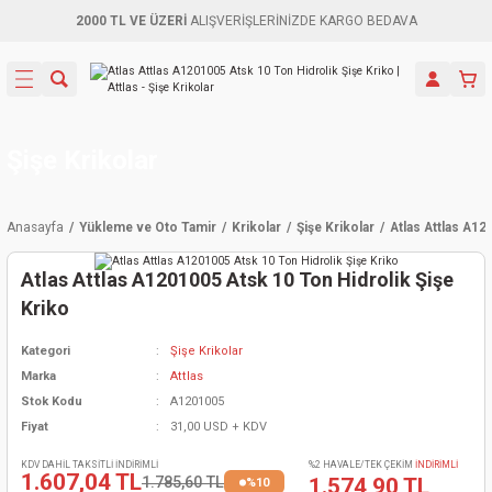
2000 TL VE ÜZERİ
ALIŞVERİŞLERİNİZDE KARGO BEDAVA
Geri Dön
Geri Dön
Geri Dön
Geri Dön
Geri Dön
Geri Dön
Geri Dön
Aletleri
leri
ri
naları
-Motorlar
ar
er
ma Mak.
orları
 Makinası
törler
ama
rler
Şişe Krikolar
inaları
kaplar
ı Kaynak
 Jeneratör
ma
Anasayfa
Yükleme ve Oto Tamir
Krikolar
Şişe Krikolar
Atlas Attlas A12
mun Sık
inaları
 Makina
ar
kama
itre-Yağ.
Atlas Attlas A1201005 Atsk 10 Ton Hidrolik Şişe
dalama
naları
örü
eneratör
örler
Kriko
Kategori
Şişe Krikolar
eler
e Vidalamalar
kinası
Ürünleri
neratörler
kinaları
rler
Marka
Attlas
Stok Kodu
A1201005
ma Mak.
Testereler
inaları
Makinası
kma
örler
Fiyat
31,00 USD + KDV
ı
ciler
inaları
akinaları
örü
Üreticisi
KDV DAHİL TAKSİTLİ İNDİRİMLİ
%2 HAVALE/TEK ÇEKİM
İNDİRİMLİ
1.607,04 TL
1.785,60 TL
1.574,90 TL
%10