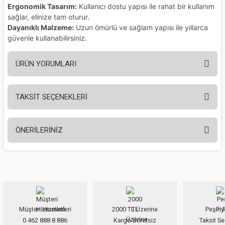
ları
Ergonomik Tasarım:
Kullanıcı dostu yapısı ile rahat bir kullanım
sağlar, elinize tam oturur.
Dayanıklı Malzeme:
Uzun ömürlü ve sağlam yapısı ile yıllarca
pları
güvenle kullanabilirsiniz.
rı
ÜRÜN YORUMLARI
ları
TAKSİT SEÇENEKLERİ
Bu ürüne ilk yorumu siz yapın!
kinaları
ÖNERİLERİNİZ
Yorum Yaz
Bu ürünün fiyat bilgisi, resim, ürün açıklamalarında ve diğer konularda
yetersiz gördüğünüz noktaları öneri formunu kullanarak tarafımıza
iletebilirsiniz.
Görüş ve önerileriniz için teşekkür ederiz.
Müşteri Hizmetleri
2000 TL Üzerine
Peşin F
Ürün resmi kalitesiz, bozuk veya görüntülenemiyor.
0 462 888 8 886
Kargo Ücretsiz
Taksit Se
Ürün açıklamasında eksik bilgiler bulunuyor.