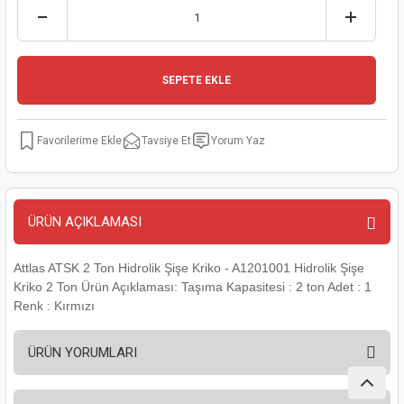
kinaları
kapları
arı
nak Mak.
kinaları
yiciler
stereler
inaları
naları
SEPETE EKLE
inaları
a Mak.
Makinaları
 Makinası
Tavsiye Et
Yorum Yaz
nalar
sı
ar
eli
ı
abancası
kinaları
eme Makinası
ÜRÜN AÇIKLAMASI
smeler
 Mak.
akinaları
Attlas ATSK 2 Ton Hidrolik Şişe Kriko - A1201001 Hidrolik Şişe
rı
ar
ri
Kriko 2 Ton Ürün Açıklaması: Taşıma Kapasitesi : 2 ton Adet : 1
Renk : Kırmızı
rı
ı
ÜRÜN YORUMLARI
kinaları
ar
asat Mak.