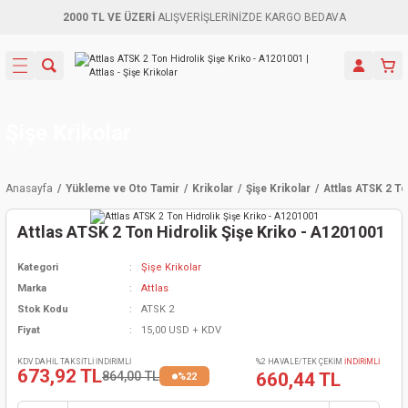
2000 TL VE ÜZERİ
ALIŞVERİŞLERİNİZDE KARGO BEDAVA
Geri Dön
Geri Dön
Geri Dön
Geri Dön
Geri Dön
Geri Dön
Geri Dön
Aletleri
leri
ri
naları
-Motorlar
ar
er
ma Mak.
orları
 Makinası
törler
ama
rler
Şişe Krikolar
inaları
kaplar
ı Kaynak
 Jeneratör
ma
Anasayfa
Yükleme ve Oto Tamir
Krikolar
Şişe Krikolar
Attlas ATSK 2 To
mun Sık
inaları
 Makina
ar
kama
itre-Yağ.
Attlas ATSK 2 Ton Hidrolik Şişe Kriko - A1201001
dalama
naları
örü
eneratör
örler
Kategori
Şişe Krikolar
Marka
Attlas
eler
e Vidalamalar
kinası
Ürünleri
neratörler
kinaları
rler
Stok Kodu
ATSK 2
Fiyat
15,00 USD + KDV
ma Mak.
Testereler
inaları
Makinası
kma
örler
KDV DAHİL TAKSİTLİ İNDİRİMLİ
%2 HAVALE/TEK ÇEKİM
İNDİRİMLİ
673,92 TL
864,00 TL
660,44 TL
%22
ı
ciler
inaları
akinaları
örü
Üreticisi