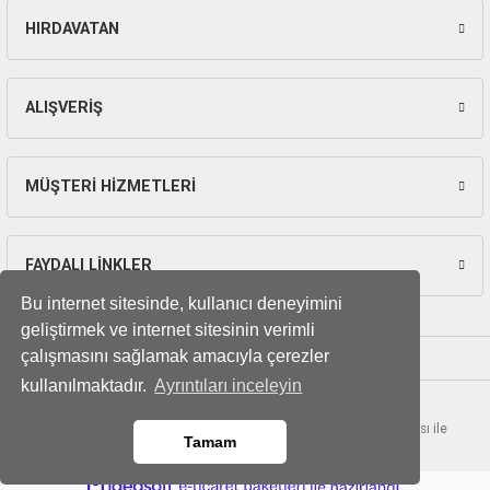
ları
HIRDAVATAN
Gönder
pları
ALIŞVERİŞ
rı
ları
MÜŞTERİ HİZMETLERİ
FAYDALI LİNKLER
kinaları
Bu internet sitesinde, kullanıcı deneyimini
geliştirmek ve internet sitesinin verimli
çalışmasını sağlamak amacıyla çerezler
kullanılmaktadır.
Ayrıntıları inceleyin
© Tüm hakları saklıdır. Kredi kartı bilgileriniz 256bit SSL sertifikası ile
Tamam
korunmaktadır.
ideasoft
ile
e-