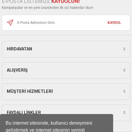
E-POSTA LİSTEMİZE
KAYDOLUN!
ları
Ürün fiyatı diğer sitelerden daha pahalı.
Kampanyalar ve en yeni ürünlerden ilk siz haberdar olun!
Bu ürüne benzer farklı alternatifler olmalı.
pları
KAYDOL
rı
ları
HIRDAVATAN
Gönder
ALIŞVERİŞ
kinaları
MÜŞTERİ HİZMETLERİ
FAYDALI LİNKLER
Bu internet sitesinde, kullanıcı deneyimini
geliştirmek ve internet sitesinin verimli