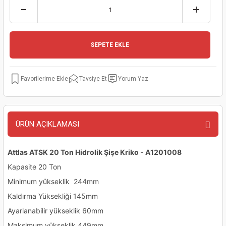
kinaları
kapları
arı
nak Mak.
kinaları
yiciler
stereler
inaları
naları
SEPETE EKLE
inaları
a Mak.
Makinaları
 Makinası
Tavsiye Et
Yorum Yaz
nalar
sı
ar
eli
ı
abancası
kinaları
eme Makinası
ÜRÜN AÇIKLAMASI
smeler
 Mak.
akinaları
Attlas ATSK 20 Ton Hidrolik Şişe Kriko - A1201008
rı
ar
ri
Kapasite 20 Ton
Minimum yükseklik 244mm
rı
ı
Kaldırma Yüksekliği 145mm
kinaları
ar
asat Mak.
Ayarlanabilir yükseklik 60mm
Maksimum yükseklik 449mm