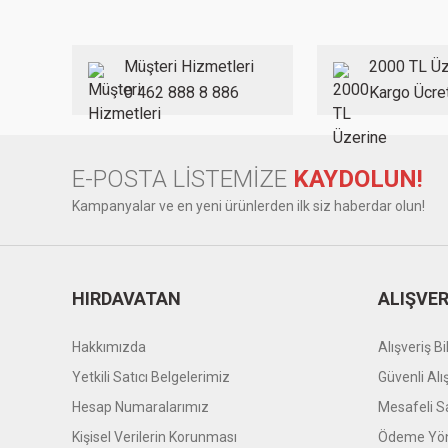
Ürün resmi kalitesiz, bozuk veya görüntülenemiyor.
Ürün açıklamasında eksik bilgiler bulunuyor.
Ürün bilgilerinde hatalar bulunuyor.
Müşteri Hizmetleri
2000 TL Üz
Ürün fiyatı diğer sitelerden daha pahalı.
0 462 888 8 886
Kargo Ücre
Bu ürüne benzer farklı alternatifler olmalı.
E-POSTA LİSTEMİZE
KAYDOLUN!
Kampanyalar ve en yeni ürünlerden ilk siz haberdar olun!
HIRDAVATAN
ALIŞVER
Hakkımızda
Alışveriş Bil
Yetkili Satıcı Belgelerimiz
Güvenli Alı
Hesap Numaralarımız
Mesafeli S
Kişisel Verilerin Korunması
Ödeme Yön