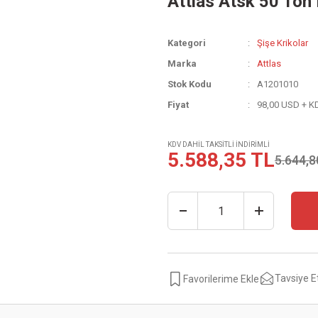
Attlas Atsk 50 Ton 
Kategori
Şişe Krikolar
Marka
Attlas
Stok Kodu
A1201010
Fiyat
98,00 USD + K
KDV DAHİL TAKSİTLİ İNDİRİMLİ
5.588,35 TL
5.644,8
Tavsiye E