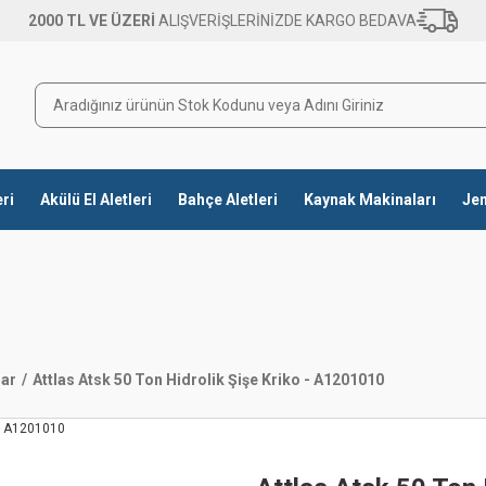
2000 TL VE ÜZERİ
ALIŞVERİŞLERİNİZDE KARGO BEDAVA
eri
Akülü El Aletleri
Bahçe Aletleri
Kaynak Makinaları
Jen
lar
Attlas Atsk 50 Ton Hidrolik Şişe Kriko - A1201010