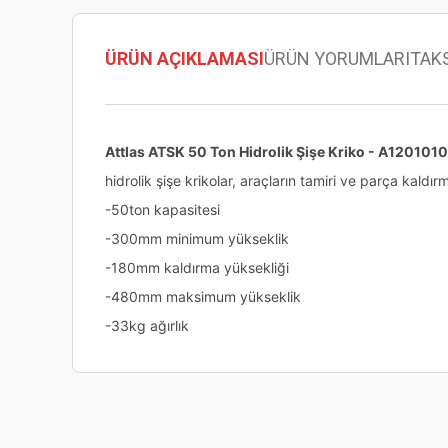
ÜRÜN AÇIKLAMASI
ÜRÜN YORUMLARI
TAK
Attlas ATSK 50 Ton Hidrolik Şişe Kriko - A1201010
hidrolik şişe krikolar, araçların tamiri ve parça kaldır
-50ton kapasitesi
-300mm minimum yükseklik
-180mm kaldırma yüksekliği
-480mm maksimum yükseklik
-33kg ağırlık
Bu ürünün fiyat bilgisi, resim, ürün açıklamalarında ve diğer
Görüş ve önerileriniz için teşekkür ederiz.