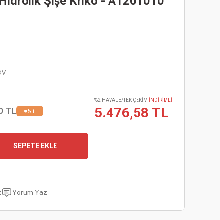
Hidrolik Şişe Kriko - A1201010
DV
%2 HAVALE/TEK ÇEKİM
İNDİRİMLİ
5.476,58 TL
0 TL
%1
SEPETE EKLE
t
Yorum Yaz