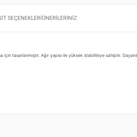
SİT SEÇENEKLERİ
ÖNERİLERİNİZ
ma için tasarlanmıştır. Ağır yapısı ile yüksek stabiliteye sahiptir. Daya
 konularda yetersiz gördüğünüz noktaları öneri formunu kullanarak tarafımıza ilet
Bu ürüne ilk yorumu siz yapın!