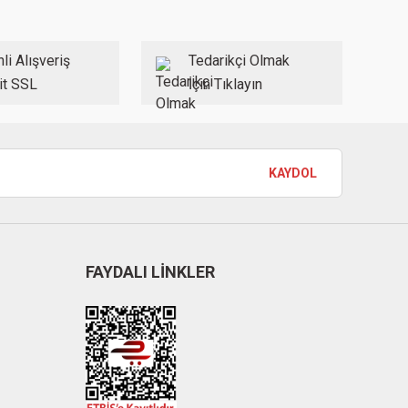
li Alışveriş
Tedarikçi Olmak
it SSL
İçin Tıklayın
KAYDOL
FAYDALI LİNKLER