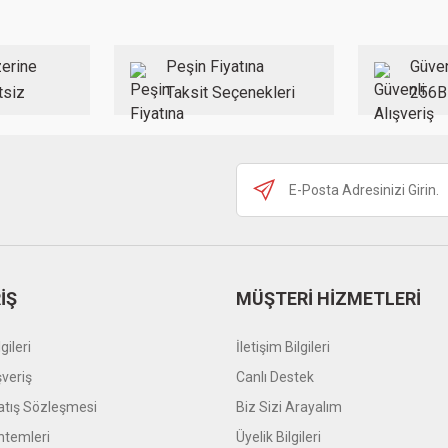
Yorum Yaz
erine
Peşin Fiyatına
Güven
tsiz
Taksit Seçenekleri
256B
Gönder
İŞ
MÜŞTERİ HİZMETLERİ
gileri
İletişim Bilgileri
şveriş
Canlı Destek
atış Sözleşmesi
Biz Sizi Arayalım
temleri
Üyelik Bilgileri