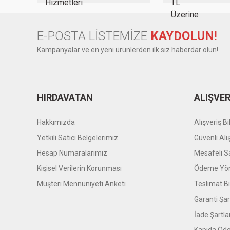
Bu ürüne benzer farklı alternatifler olmalı.
E-POSTA LİSTEMİZE
KAYDOLUN!
Kampanyalar ve en yeni ürünlerden ilk siz haberdar olun!
HIRDAVATAN
ALIŞVER
Hakkımızda
Alışveriş Bil
Yetkili Satıcı Belgelerimiz
Güvenli Alı
Hesap Numaralarımız
Mesafeli S
Kişisel Verilerin Korunması
Ödeme Yön
Müşteri Mennuniyeti Anketi
Teslimat Bil
Garanti Şar
İade Şartla