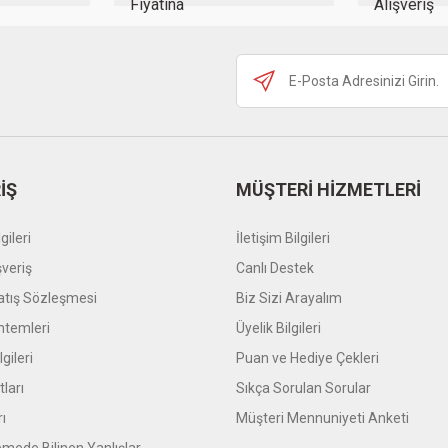
Gönder
İŞ
MÜŞTERİ HİZMETLERİ
gileri
İletişim Bilgileri
şveriş
Canlı Destek
atış Sözleşmesi
Biz Sizi Arayalım
temleri
Üyelik Bilgileri
gileri
Puan ve Hediye Çekleri
tları
Sıkça Sorulan Sorular
rı
Müşteri Mennuniyeti Anketi