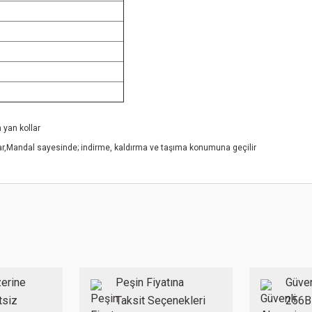
 yan kollar
lar,Mandal sayesinde; indirme, kaldırma ve taşıma konumuna geçilir
 konularda yetersiz gördüğünüz noktaları öneri formunu kullanarak tarafımıza ilet
Bu ürüne ilk yorumu siz yapın!
Yorum Yaz
erine
Peşin Fiyatına
Güven
tsiz
Taksit Seçenekleri
256B