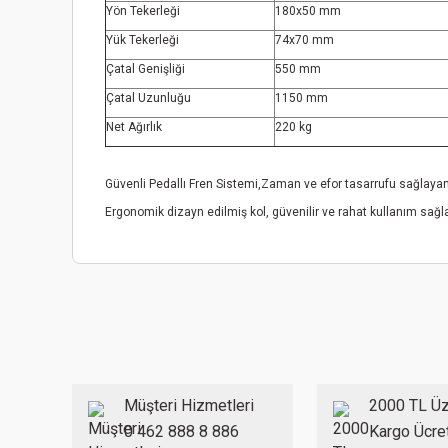
Yön Tekerleği
180x50 mm
Yük Tekerleği
74x70 mm
Çatal Genişliği
550 mm
Çatal Uzunluğu
1150 mm
Net Ağırlık
220 kg
Güvenli Pedallı Fren Sistemi,Zaman ve efor tasarrufu sağlayan
Ergonomik dizayn edilmiş kol, güvenilir ve rahat kullanım sağ
Bu ürünün fiyat bilgisi, resim, ürün açıklamalarında ve diğer
Görüş ve önerileriniz için teşekkür ederiz.
Ürün resmi kalitesiz, bozuk veya görüntülenemiyor.
Ürün açıklamasında eksik bilgiler bulunuyor.
Ürün bilgilerinde hatalar bulunuyor.
Müşteri Hizmetleri
2000 TL Üz
Ürün fiyatı diğer sitelerden daha pahalı.
0 462 888 8 886
Kargo Ücre