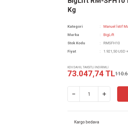
BigLift RM-SFH10 
Kg
Kategori
Manuel İstif M
Marka
BigLift
Stok Kodu
RMSFH10
Fiyat
1.921,50 USD 
KDV DAHİL TAKSİTLİ İNDİRİMLİ
73.047,74 TL
110.6
Kargo bedava