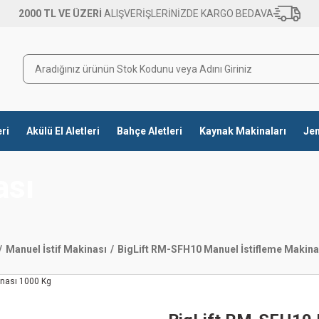
2000 TL VE ÜZERİ
ALIŞVERİŞLERİNİZDE KARGO BEDAVA
eri
Akülü El Aletleri
Bahçe Aletleri
Kaynak Makinaları
Jen
ası
Manuel İstif Makinası
BigLift RM-SFH10 Manuel İstifleme Makina