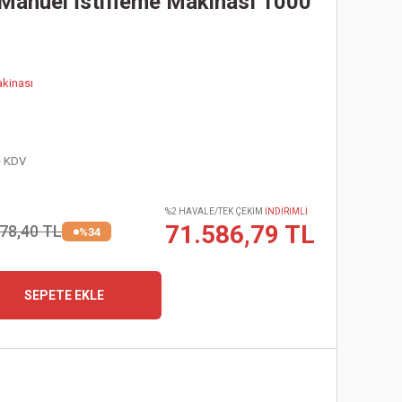
Manuel İstifleme Makinası 1000
akinası
+ KDV
%2 HAVALE/TEK ÇEKİM
İNDİRİMLİ
71.586,79 TL
78,40 TL
%34
SEPETE EKLE