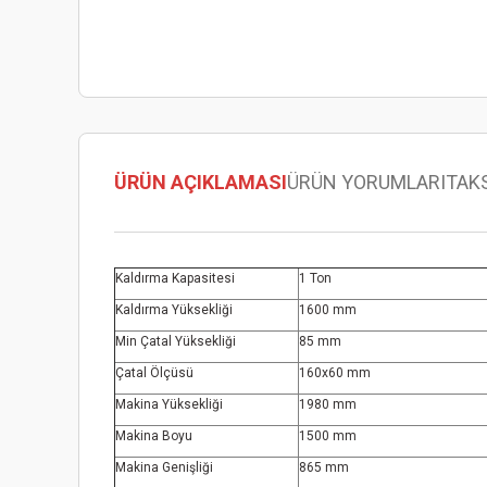
ÜRÜN AÇIKLAMASI
ÜRÜN YORUMLARI
TAK
Kaldırma Kapasitesi
1 Ton
Kaldırma Yüksekliği
1600 mm
Min Çatal Yüksekliği
85 mm
Çatal Ölçüsü
160x60 mm
Makina Yüksekliği
1980 mm
Makina Boyu
1500 mm
Makina Genişliği
865 mm