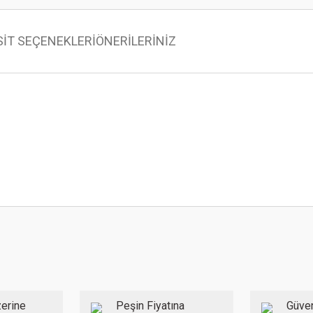
SİT SEÇENEKLERİ
ÖNERİLERİNİZ
 konularda yetersiz gördüğünüz noktaları öneri formunu kullanarak tarafımıza ilet
Bu ürüne ilk yorumu siz yapın!
Yorum Yaz
erine
Peşin Fiyatına
Güven