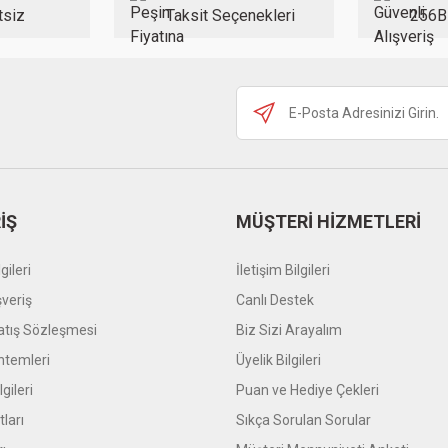
tsiz
Taksit Seçenekleri
256B
Gönder
İŞ
MÜŞTERİ HİZMETLERİ
gileri
İletişim Bilgileri
şveriş
Canlı Destek
atış Sözleşmesi
Biz Sizi Arayalım
temleri
Üyelik Bilgileri
gileri
Puan ve Hediye Çekleri
tları
Sıkça Sorulan Sorular