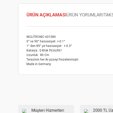
ÜRÜN AÇIKLAMASI
ÜRÜN YORUMLARI
TAK
INCLITRONIC 601080
0° ve 90° hassasiyet :+-0.1°
1° den 89° ye hassasiyet : +-0.3°
Batarya : E-Blok 9V,6LR61
Uzunluk : 80 Cm
Terazinin her iki yüzeyi frezelenmiştir.
Made in Germany
Bu ürünün fiyat bilgisi, resim, ürün açıklamalarında ve diğer
Görüş ve önerileriniz için teşekkür ederiz.
Ürün resmi kalitesiz, bozuk veya görüntülenemiyor.
Ürün açıklamasında eksik bilgiler bulunuyor.
Ürün bilgilerinde hatalar bulunuyor.
Müşteri Hizmetleri
2000 TL Üz