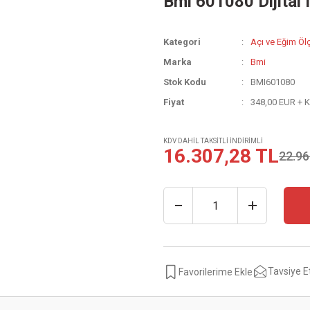
Bmi 601080 Dijital 
Kategori
Açı ve Eğim Öl
Marka
Bmi
Stok Kodu
BMI601080
Fiyat
348,00 EUR + 
KDV DAHİL TAKSİTLİ İNDİRİMLİ
16.307,28 TL
22.96
Tavsiye E