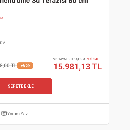
Inclıtronic Su Terazisi 80 cm
çer
KDV
%2 HAVALE/TEK ÇEKİM
İNDİRİMLİ
15.981,13 TL
8,00 TL
%29
SEPETE EKLE
t
Yorum Yaz