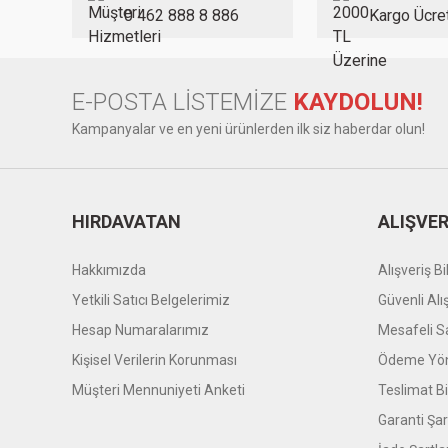
Ürün fiyatı diğer sitelerden daha pahalı.
0 462 888 8 886
Kargo Ücre
Bu ürüne benzer farklı alternatifler olmalı.
E-POSTA LİSTEMİZE
KAYDOLUN!
Kampanyalar ve en yeni ürünlerden ilk siz haberdar olun!
HIRDAVATAN
ALIŞVER
Hakkımızda
Alışveriş Bil
Yetkili Satıcı Belgelerimiz
Güvenli Alı
Hesap Numaralarımız
Mesafeli S
Kişisel Verilerin Korunması
Ödeme Yön
Müşteri Mennuniyeti Anketi
Teslimat Bil
Garanti Şar