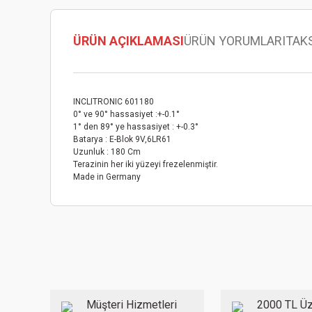
ÜRÜN AÇIKLAMASI
ÜRÜN YORUMLARI
TAK
INCLITRONIC 601180
0° ve 90° hassasiyet :+-0.1°
1° den 89° ye hassasiyet : +-0.3°
Batarya : E-Blok 9V,6LR61
Uzunluk : 180 Cm
Terazinin her iki yüzeyi frezelenmiştir.
Made in Germany
Bu ürünün fiyat bilgisi, resim, ürün açıklamalarında ve diğer
Görüş ve önerileriniz için teşekkür ederiz.
Ürün resmi kalitesiz, bozuk veya görüntülenemiyor.
Ürün açıklamasında eksik bilgiler bulunuyor.
Ürün bilgilerinde hatalar bulunuyor.
Müşteri Hizmetleri
2000 TL Üz