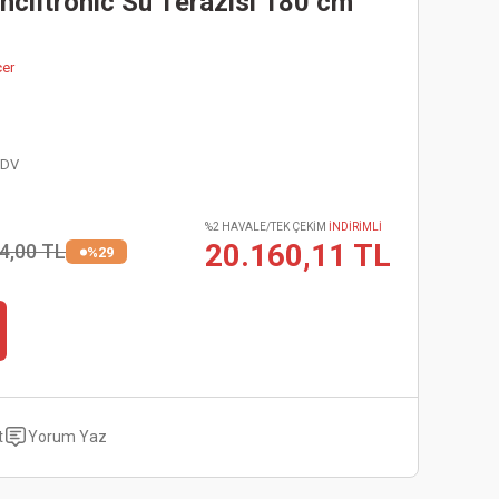
Inclıtronic Su Terazisi 180 cm
çer
KDV
%2 HAVALE/TEK ÇEKİM
İNDİRİMLİ
20.160,11 TL
4,00 TL
%29
t
Yorum Yaz