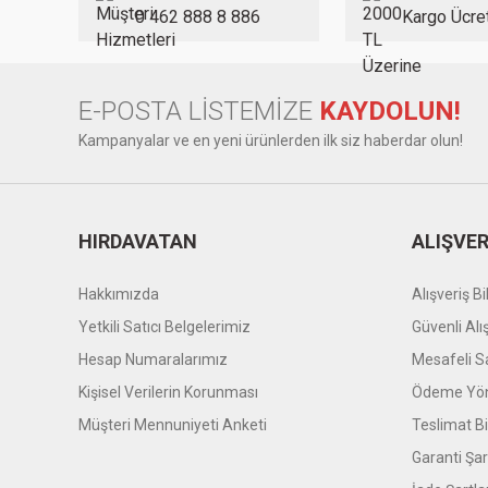
Ürün fiyatı diğer sitelerden daha pahalı.
0 462 888 8 886
Kargo Ücre
Bu ürüne benzer farklı alternatifler olmalı.
E-POSTA LİSTEMİZE
KAYDOLUN!
Kampanyalar ve en yeni ürünlerden ilk siz haberdar olun!
HIRDAVATAN
ALIŞVER
Hakkımızda
Alışveriş Bil
Yetkili Satıcı Belgelerimiz
Güvenli Alı
Hesap Numaralarımız
Mesafeli S
Kişisel Verilerin Korunması
Ödeme Yön
Müşteri Mennuniyeti Anketi
Teslimat Bil
Garanti Şar