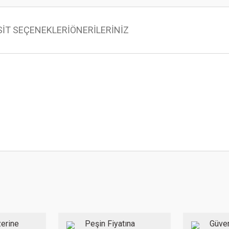
SİT SEÇENEKLERİ
ÖNERİLERİNİZ
 konularda yetersiz gördüğünüz noktaları öneri formunu kullanarak tarafımıza ilet
Bu ürüne ilk yorumu siz yapın!
Yorum Yaz
erine
Peşin Fiyatına
Güven