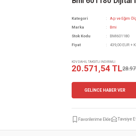
Bmi 601180 Dijital 
Kategori
Açı ve Eğim Öl
Marka
Bmi
Stok Kodu
BMI601180
Fiyat
439,00 EUR + 
KDV DAHİL TAKSİTLİ İNDİRİMLİ
20.571,54 TL
28.97
GELİNCE HABER VER
Tavsiye E