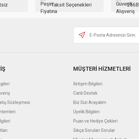
tsiz
Taksit Seçenekleri
256B
Gönder
İŞ
MÜŞTERİ HİZMETLERİ
gileri
İletişim Bilgileri
şveriş
Canlı Destek
atış Sözleşmesi
Biz Sizi Arayalım
temleri
Üyelik Bilgileri
gileri
Puan ve Hediye Çekleri
tları
Sıkça Sorulan Sorular