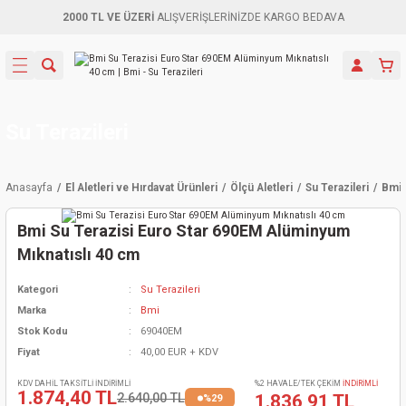
2000 TL VE ÜZERİ
ALIŞVERİŞLERİNİZDE KARGO BEDAVA
Geri Dön
Geri Dön
Geri Dön
Geri Dön
Geri Dön
Geri Dön
Geri Dön
Aletleri
leri
ri
naları
-Motorlar
ar
er
ma Mak.
orları
 Makinası
törler
ama
rler
Su Terazileri
inaları
kaplar
ı Kaynak
 Jeneratör
ma
Anasayfa
El Aletleri ve Hırdavat Ürünleri
Ölçü Aletleri
Su Terazileri
Bmi 
mun Sık
inaları
 Makina
ar
kama
itre-Yağ.
Bmi Su Terazisi Euro Star 690EM Alüminyum
dalama
naları
örü
eneratör
örler
Mıknatıslı 40 cm
Kategori
Su Terazileri
eler
e Vidalamalar
kinası
Ürünleri
neratörler
kinaları
rler
Marka
Bmi
Stok Kodu
69040EM
ma Mak.
Testereler
inaları
Makinası
kma
örler
Fiyat
40,00 EUR + KDV
ı
ciler
inaları
akinaları
örü
Üreticisi
KDV DAHİL TAKSİTLİ İNDİRİMLİ
%2 HAVALE/TEK ÇEKİM
İNDİRİMLİ
1.874,40 TL
2.640,00 TL
1.836,91 TL
%29