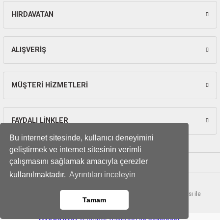
ları
HIRDAVATAN
Gönder
pları
ALIŞVERİŞ
rı
ları
MÜŞTERİ HİZMETLERİ
FAYDALI LİNKLER
kinaları
Bu internet sitesinde, kullanıcı deneyimini
geliştirmek ve internet sitesinin verimli
çalışmasını sağlamak amacıyla çerezler
kullanılmaktadır.
Ayrıntıları inceleyin
© Tüm hakları saklıdır. Kredi kartı bilgileriniz 256bit SSL sertifikası ile
Tamam
korunmaktadır.
ideasoft
ile