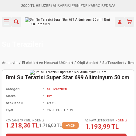
2000 TL VE ÜZERİ
ALIŞVERİŞLERİNİZDE KARGO BEDAVA
Geri Dön
Geri Dön
Geri Dön
Geri Dön
Geri Dön
Geri Dön
Geri Dön
Aletleri
leri
ri
naları
-Motorlar
ar
er
ma Mak.
orları
 Makinası
törler
ama
rler
Su Terazileri
inaları
kaplar
ı Kaynak
 Jeneratör
ma
Anasayfa
El Aletleri ve Hırdavat Ürünleri
Ölçü Aletleri
Su Terazileri
Bmi 
mun Sık
inaları
 Makina
ar
kama
itre-Yağ.
Bmi Su Terazisi Super Star 699 Alüminyum 50 cm
dalama
naları
örü
eneratör
örler
Kategori
Su Terazileri
Marka
Bmi
eler
e Vidalamalar
kinası
Ürünleri
neratörler
kinaları
rler
Stok Kodu
69950
Fiyat
26,00 EUR + KDV
ma Mak.
Testereler
inaları
Makinası
kma
örler
KDV DAHİL TAKSİTLİ İNDİRİMLİ
%2 HAVALE/TEK ÇEKİM
İNDİRİMLİ
1.218,36 TL
1.716,00 TL
1.193,99 TL
%29
ı
ciler
inaları
akinaları
örü
Üreticisi