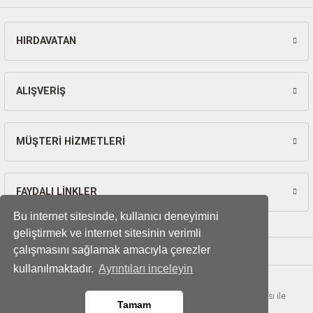
ları
HIRDAVATAN
pları
Gönder
rı
ALIŞVERİŞ
ları
MÜŞTERİ HİZMETLERİ
kinaları
FAYDALI LİNKLER
Bu internet sitesinde, kullanıcı deneyimini
geliştirmek ve internet sitesinin verimli
çalışmasını sağlamak amacıyla çerezler
kullanılmaktadır.
Ayrıntıları inceleyin
© Tüm hakları saklıdır. Kredi kartı bilgileriniz 256bit SSL sertifikası ile
Tamam
korunmaktadır.