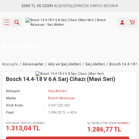
2000 TL VE ÜZERİ
ALIŞVERİŞLERİNİZDE KARGO BEDAVA
Geri Dön
Geri Dön
Geri Dön
Geri Dön
Geri Dön
Geri Dön
Geri Dön
Aletleri
leri
ri
naları
-Motorlar
ar
er
ma Mak.
orları
 Makinası
törler
ama
rler
Sarj Aletleri
inaları
kaplar
ı Kaynak
 Jeneratör
ma
Anasayfa
Aksesuarlar
Akü ve Şarj Aletleri
Sarj Aletleri
Bosch 14.4-18 V 6
mun Sık
inaları
 Makina
ar
kama
itre-Yağ.
Bosch 14.4-18 V 6 A Sarj Cihazı (Mavi Seri)
dalama
naları
örü
eneratör
örler
Kategori
Sarj Aletleri
Marka
Bosch Aksesuar
eler
e Vidalamalar
kinası
Ürünleri
neratörler
kinaları
rler
Stok Kodu
2 607 225 322
Fiyat
1.094,20 TL + KDV
ma Mak.
Testereler
inaları
Makinası
kma
örler
KDV DAHİL TAKSİTLİ İNDİRİMLİ
%2 HAVALE/TEK ÇEKİM
İNDİRİMLİ
1.313,04 TL
1.286,77 TL
ı
ciler
inaları
akinaları
örü
Üreticisi