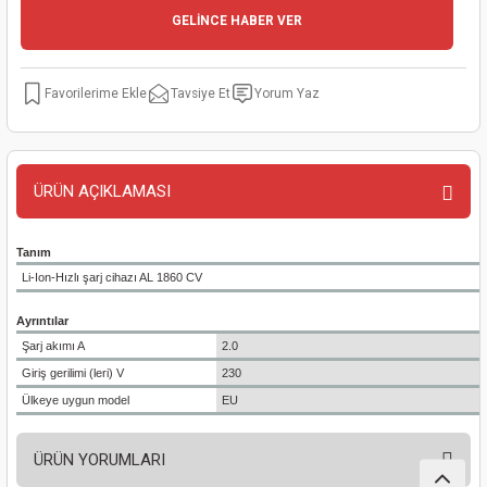
GELİNCE HABER VER
kinaları
kapları
arı
nak Mak.
kinaları
yiciler
stereler
inaları
naları
Tavsiye Et
Yorum Yaz
inaları
a Mak.
Makinaları
 Makinası
nalar
sı
ar
eli
ÜRÜN AÇIKLAMASI
ı
abancası
kinaları
eme Makinası
Tanım
Li-Ion-Hızlı şarj cihazı AL 1860 CV
smeler
 Mak.
akinaları
Ayrıntılar
rı
ar
ri
Şarj akımı A
2.0
Giriş gerilimi (leri) V
230
rı
ı
Ülkeye uygun model
EU
kinaları
ar
asat Mak.
ÜRÜN YORUMLARI