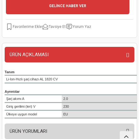
GELİNCE HABER VER
kinaları
kapları
arı
nak Mak.
kinaları
yiciler
stereler
inaları
naları
Tavsiye Et
Yorum Yaz
inaları
a Mak.
Makinaları
 Makinası
nalar
sı
ar
eli
ÜRÜN AÇIKLAMASI
ı
abancası
kinaları
eme Makinası
Tanım
Li-Ion-Hızlı şarj cihazı AL 1820 CV
smeler
 Mak.
akinaları
Ayrıntılar
rı
ar
ri
Şarj akımı A
2.0
Giriş gerilimi (leri) V
230
rı
ı
Ülkeye uygun model
EU
kinaları
ar
asat Mak.
ÜRÜN YORUMLARI