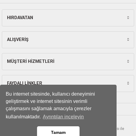
ları
HIRDAVATAN
pları
Gönder
rı
ALIŞVERİŞ
ları
MÜŞTERİ HİZMETLERİ
kinaları
FAYDALI LİNKLER
Bu internet sitesinde, kullanıcı deneyimini
geliştirmek ve internet sitesinin verimli
çalışmasını sağlamak amacıyla çerezler
kullanılmaktadır.
Ayrıntıları inceleyin
© Tüm hakları saklıdır. Kredi kartı bilgileriniz 256bit SSL sertifikası ile
Tamam
korunmaktadır.