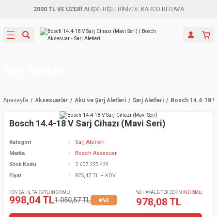
2000 TL VE ÜZERİ
ALIŞVERİŞLERİNİZDE KARGO BEDAVA
Geri Dön
Geri Dön
Geri Dön
Geri Dön
Geri Dön
Geri Dön
Geri Dön
Aletleri
leri
ri
naları
-Motorlar
ar
er
ma Mak.
orları
 Makinası
törler
ama
rler
Sarj Aletleri
inaları
kaplar
ı Kaynak
 Jeneratör
ma
Anasayfa
Aksesuarlar
Akü ve Şarj Aletleri
Sarj Aletleri
Bosch 14.4-18 V 
mun Sık
inaları
 Makina
ar
kama
itre-Yağ.
Bosch 14.4-18 V Sarj Cihazı (Mavi Seri)
dalama
naları
örü
eneratör
örler
Kategori
Sarj Aletleri
Marka
Bosch Aksesuar
eler
e Vidalamalar
kinası
Ürünleri
neratörler
kinaları
rler
Stok Kodu
2 607 225 424
Fiyat
875,47 TL + KDV
ma Mak.
Testereler
inaları
Makinası
kma
örler
KDV DAHİL TAKSİTLİ İNDİRİMLİ
%2 HAVALE/TEK ÇEKİM
İNDİRİMLİ
998,04 TL
1.050,57 TL
978,08 TL
%5
ı
ciler
inaları
akinaları
örü
Üreticisi