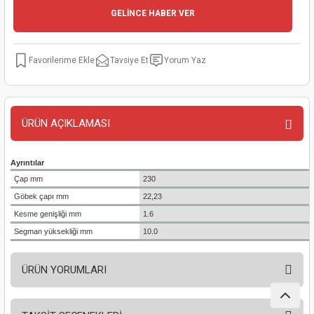
GELİNCE HABER VER
kinaları
kapları
arı
nak Mak.
kinaları
yiciler
stereler
inaları
naları
Tavsiye Et
Yorum Yaz
inaları
a Mak.
Makinaları
 Makinası
nalar
sı
ar
eli
ÜRÜN AÇIKLAMASI
ı
abancası
kinaları
eme Makinası
Ayrıntılar
Çap mm
230
smeler
 Mak.
akinaları
Göbek çapı mm
22,23
Kesme genişliği mm
1.6
rı
ar
ri
Segman yüksekliği mm
10.0
rı
ı
ÜRÜN YORUMLARI
kinaları
ar
asat Mak.