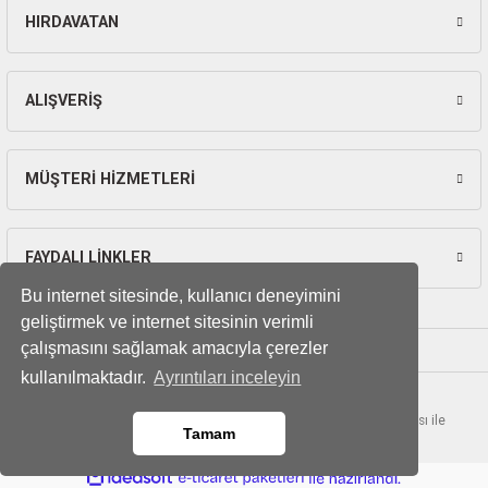
ları
HIRDAVATAN
Gönder
pları
ALIŞVERİŞ
rı
ları
MÜŞTERİ HİZMETLERİ
FAYDALI LİNKLER
kinaları
Bu internet sitesinde, kullanıcı deneyimini
geliştirmek ve internet sitesinin verimli
çalışmasını sağlamak amacıyla çerezler
kullanılmaktadır.
Ayrıntıları inceleyin
© Tüm hakları saklıdır. Kredi kartı bilgileriniz 256bit SSL sertifikası ile
Tamam
korunmaktadır.
ideasoft
ile
e-