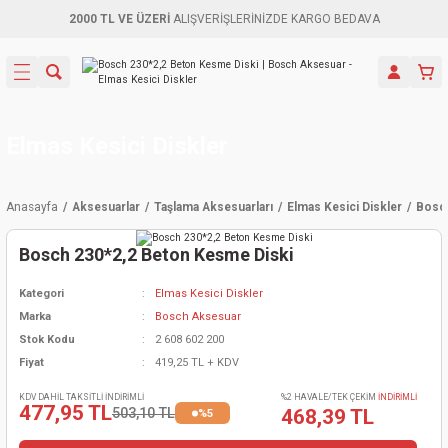
2000 TL VE ÜZERİ
ALIŞVERİŞLERİNİZDE KARGO BEDAVA
Geri Dön
Geri Dön
Geri Dön
Geri Dön
Geri Dön
Geri Dön
Geri Dön
Aletleri
leri
ri
naları
-Motorlar
ar
er
ma Mak.
orları
 Makinası
törler
ama
rler
Elmas Kesici Diskler
inaları
kaplar
ı Kaynak
 Jeneratör
ma
Anasayfa
Aksesuarlar
Taşlama Aksesuarları
Elmas Kesici Diskler
Bosch
mun Sık
inaları
 Makina
ar
kama
itre-Yağ.
Bosch 230*2,2 Beton Kesme Diski
dalama
naları
örü
eneratör
örler
Kategori
Elmas Kesici Diskler
Marka
Bosch Aksesuar
eler
e Vidalamalar
kinası
Ürünleri
neratörler
kinaları
rler
Stok Kodu
2 608 602 200
Fiyat
419,25 TL + KDV
ma Mak.
Testereler
inaları
Makinası
kma
örler
KDV DAHİL TAKSİTLİ İNDİRİMLİ
%2 HAVALE/TEK ÇEKİM
İNDİRİMLİ
477,95 TL
503,10 TL
468,39 TL
%5
ı
ciler
inaları
akinaları
örü
Üreticisi