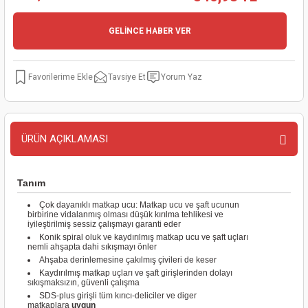
kinaları
kapları
arı
nak Mak.
kinaları
GELİNCE HABER VER
yiciler
stereler
inaları
naları
Tavsiye Et
Yorum Yaz
inaları
a Mak.
Makinaları
 Makinası
nalar
sı
ar
eli
ÜRÜN AÇIKLAMASI
ı
abancası
kinaları
eme Makinası
Tanım
smeler
 Mak.
akinaları
Çok dayanıklı matkap ucu: Matkap ucu ve şaft ucunun
birbirine vidalanmış olması düşük kırılma tehlikesi ve
rı
ar
ri
iyileştirilmiş sessiz çalışmayı garanti eder
Konik spiral oluk ve kaydırılmış matkap ucu ve şaft uçları
nemli ahşapta dahi sıkışmayı önler
rı
ı
Ahşaba derinlemesine çakılmış çivileri de keser
Kaydırılmış matkap uçları ve şaft girişlerinden dolayı
sıkışmaksızın, güvenli çalışma
kinaları
ar
asat Mak.
SDS-plus girişli tüm kırıcı-deliciler ve diger
matkaplara
uygun