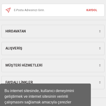
Bu ürüne benzer farklı alternatifler olmalı.
ları
KAYDOL
pları
rı
HIRDAVATAN
Gönder
ları
ALIŞVERİŞ
kinaları
MÜŞTERİ HİZMETLERİ
FAYDALI LİNKLER
Bu internet sitesinde, kullanıcı deneyimini
geliştirmek ve internet sitesinin verimli
çalışmasını sağlamak amacıyla çerezler