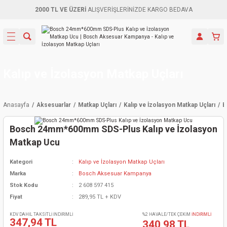
2000 TL VE ÜZERİ
ALIŞVERİŞLERİNİZDE KARGO BEDAVA
Geri Dön
Geri Dön
Geri Dön
Geri Dön
Geri Dön
Geri Dön
Geri Dön
Aletleri
leri
ri
naları
-Motorlar
ar
er
ma Mak.
orları
 Makinası
törler
ama
rler
Kalıp ve İzolasyon Matkap Uçları
inaları
kaplar
ı Kaynak
 Jeneratör
ma
Anasayfa
Aksesuarlar
Matkap Uçları
Kalıp ve İzolasyon Matkap Uçları
B
mun Sık
inaları
 Makina
ar
kama
itre-Yağ.
Bosch 24mm*600mm SDS-Plus Kalıp ve İzolasyon
dalama
naları
örü
eneratör
örler
Matkap Ucu
Kategori
Kalıp ve İzolasyon Matkap Uçları
eler
e Vidalamalar
kinası
Ürünleri
neratörler
kinaları
rler
Marka
Bosch Aksesuar Kampanya
Stok Kodu
2 608 597 415
ma Mak.
Testereler
inaları
Makinası
kma
örler
Fiyat
289,95 TL + KDV
ı
ciler
inaları
akinaları
örü
Üreticisi
KDV DAHİL TAKSİTLİ İNDİRİMLİ
%2 HAVALE/TEK ÇEKİM
İNDİRİMLİ
347,94 TL
340,98 TL