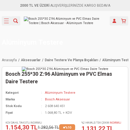
2000 TL VE ÜZERİ
ALIŞVERİŞLERİNİZDE KARGO BEDAVA
Geri Dön
Geri Dön
Geri Dön
Geri Dön
Geri Dön
Geri Dön
Geri Dön
Aletleri
leri
ri
naları
-Motorlar
ar
er
ma Mak.
orları
 Makinası
törler
ama
rler
Alüminyum Testere
inaları
kaplar
ı Kaynak
 Jeneratör
ma
Anasayfa
Aksesuarlar
Daire Testere Ve Planya Bıçakları
Alüminyum Test
mun Sık
inaları
 Makina
ar
kama
itre-Yağ.
Bosch 255*30 Z:96 Alüminyum ve PVC Elmas
dalama
naları
örü
eneratör
örler
Daire Testere
Kategori
Alüminyum Testere
eler
e Vidalamalar
kinası
Ürünleri
neratörler
kinaları
rler
Marka
Bosch Aksesuar
Stok Kodu
2 608 640 451
ma Mak.
Testereler
inaları
Makinası
kma
örler
Fiyat
1.068,80 TL + KDV
ı
ciler
inaları
akinaları
örü
Üreticisi
KDV DAHİL TAKSİTLİ İNDİRİMLİ
%2 HAVALE/TEK ÇEKİM
İNDİRİMLİ
1.154,30 TL
1.282,56 TL
1.131,22 TL
%10