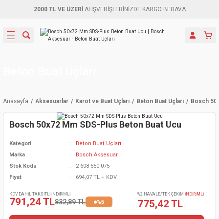
2000 TL VE ÜZERİ
ALIŞVERİŞLERİNİZDE KARGO BEDAVA
Geri Dön
Geri Dön
Geri Dön
Geri Dön
Geri Dön
Geri Dön
Geri Dön
Aletleri
leri
ri
naları
-Motorlar
ar
er
ma Mak.
orları
 Makinası
törler
ama
rler
Beton Buat Uçları
inaları
kaplar
ı Kaynak
 Jeneratör
ma
Anasayfa
Aksesuarlar
Karot ve Buat Uçları
Beton Buat Uçları
Bosch 50x
mun Sık
inaları
 Makina
ar
kama
itre-Yağ.
Bosch 50x72 Mm SDS-Plus Beton Buat Ucu
dalama
naları
örü
eneratör
örler
Kategori
Beton Buat Uçları
Marka
Bosch Aksesuar
eler
e Vidalamalar
kinası
Ürünleri
neratörler
kinaları
rler
Stok Kodu
2 608 550 075
Fiyat
694,07 TL + KDV
ma Mak.
Testereler
inaları
Makinası
kma
örler
KDV DAHİL TAKSİTLİ İNDİRİMLİ
%2 HAVALE/TEK ÇEKİM
İNDİRİMLİ
791,24 TL
832,89 TL
775,42 TL
%5
ı
ciler
inaları
akinaları
örü
Üreticisi