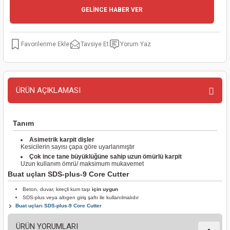
GELİNCE HABER VER
kinaları
kapları
arı
nak Mak.
kinaları
yiciler
stereler
inaları
naları
Tavsiye Et
Yorum Yaz
inaları
a Mak.
Makinaları
 Makinası
nalar
sı
ar
eli
ÜRÜN AÇIKLAMASI
ı
abancası
kinaları
eme Makinası
Tanım
smeler
 Mak.
akinaları
Asimetrik karpit dişler
Kesicilerin sayısı çapa göre uyarlanmıştır
Çok ince tane büyüklüğüne sahip uzun ömürlü karpit
rı
ar
ri
Uzun kullanım ömrü/ maksimum mukavemet
Buat uçları SDS-plus-9 Core Cutter
rı
ı
Beton, duvar, kireçli kum taşı
için uygun
SDS-plus veya altıgen giriş şaftı ile kullanılmalıdır
Buat uçları SDS-plus-9 Core Cutter
kinaları
ar
asat Mak.
ÜRÜN YORUMLARI