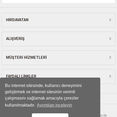
ları
pları
HIRDAVATAN
Gönder
rı
ALIŞVERİŞ
ları
MÜŞTERİ HİZMETLERİ
kinaları
FAYDALI LİNKLER
Bu internet sitesinde, kullanıcı deneyimini
geliştirmek ve internet sitesinin verimli
çalışmasını sağlamak amacıyla çerezler
kullanılmaktadır.
Ayrıntıları inceleyin
© Tüm hakları saklıdır. Kredi kartı bilgileriniz 256bit SSL sertifikası ile