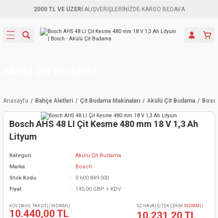
2000 TL VE ÜZERİ
ALIŞVERİŞLERİNİZDE KARGO BEDAVA
Geri Dön
Geri Dön
Geri Dön
Geri Dön
Geri Dön
Geri Dön
Geri Dön
Aletleri
leri
ri
naları
-Motorlar
ar
er
ma Mak.
orları
 Makinası
törler
ama
rler
Akülü Çit Budama
inaları
kaplar
ı Kaynak
 Jeneratör
ma
Anasayfa
Bahçe Aletleri
Çit Budama Makinaları
Akülü Çit Budama
Bosch
mun Sık
inaları
 Makina
ar
kama
itre-Yağ.
Bosch AHS 48 LI Çit Kesme 480 mm 18 V 1,3 Ah
dalama
naları
örü
eneratör
örler
Lityum
Kategori
Akülü Çit Budama
eler
e Vidalamalar
kinası
Ürünleri
neratörler
kinaları
rler
Marka
Bosch
Stok Kodu
0 600 849 000
ma Mak.
Testereler
inaları
Makinası
kma
örler
Fiyat
145,00 GBP + KDV
ı
ciler
inaları
akinaları
örü
Üreticisi
KDV DAHİL TAKSİTLİ İNDİRİMLİ
%2 HAVALE/TEK ÇEKİM
İNDİRİMLİ
10.440,00 TL
10.231,20 TL