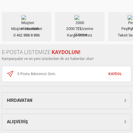
yetersiz gördüğünüz noktaları öneri formunu kullanarak tarafımıza
ları
iletebilirsiniz.
Görüş ve önerileriniz için teşekkür ederiz.
pları
Müşteri Hizmetleri
2000 TL Üzerine
Peşin F
Ürün resmi kalitesiz, bozuk veya görüntülenemiyor.
rı
0 462 888 8 886
Kargo Ücretsiz
Taksit Se
Ürün açıklamasında eksik bilgiler bulunuyor.
Ürün bilgilerinde hatalar bulunuyor.
ları
E-POSTA LİSTEMİZE
KAYDOLUN!
Ürün fiyatı diğer sitelerden daha pahalı.
Kampanyalar ve en yeni ürünlerden ilk siz haberdar olun!
Bu ürüne benzer farklı alternatifler olmalı.
KAYDOL
kinaları
HIRDAVATAN
Gönder
ALIŞVERİŞ