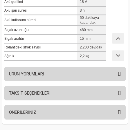
Akü gerilimi
18 V
nası
Traşlama
Akü şarj süresi
3 h
50 dakikaya
naları
abancalar
Akü kullanum süresi
kadar dak
Bıçak uzunluğu
480 mm
abancaları
Bıçak aralığı
15 mm
kinaları
Rölantideki strok sayısı
2.200 dev/dak
Ağırlık
2,2 kg
kinaları
ÜRÜN YORUMLARI
Makinası
ları
TAKSİT SEÇENEKLERİ
Bu ürüne ilk yorumu siz yapın!
kinaları
ÖNERİLERİNİZ
Yorum Yaz
akinası
Bu ürünün fiyat bilgisi, resim, ürün açıklamalarında ve diğer konularda