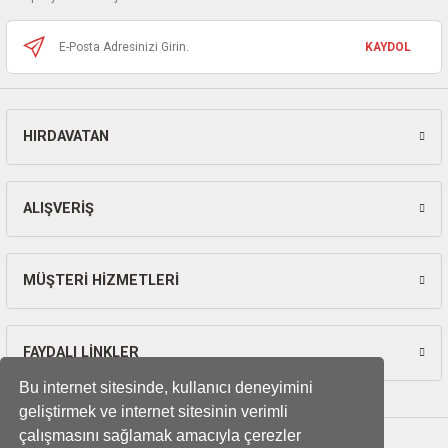
Bu ürüne benzer farklı alternatifler olmalı.
ları
KAYDOL
pları
rı
HIRDAVATAN
Gönder
ları
ALIŞVERİŞ
kinaları
MÜŞTERİ HİZMETLERİ
FAYDALI LİNKLER
Bu internet sitesinde, kullanıcı deneyimini
geliştirmek ve internet sitesinin verimli
çalışmasını sağlamak amacıyla çerezler