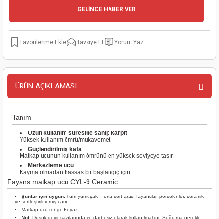
GELİNCE HABER VER
kinaları
kapları
arı
nak Mak.
kinaları
yiciler
stereler
inaları
naları
Tavsiye Et
Yorum Yaz
inaları
a Mak.
Makinaları
 Makinası
nalar
sı
ar
eli
ÜRÜN AÇIKLAMASI
ı
abancası
kinaları
eme Makinası
Tanım
smeler
 Mak.
akinaları
Uzun kullanım süresine sahip karpit
Yüksek kullanım ömrü/mukavemet
Güçlendirilmiş kafa
rı
ar
ri
Matkap ucunun kullanım ömrünü en yüksek seviyeye taşır
Merkezleme ucu
Kayma olmadan hassas bir başlangıç için
rı
ı
Fayans matkap ucu CYL-9 Ceramic
Şunlar için uygun:
Tüm yumuşak – orta sert arası fayanslar, porselenler, seramik
ve sertleştirilmemiş cam
kinaları
ar
asat Mak.
Matkap ucu rengi: Beyaz
Not:
Düşük devir sayılarında ve darbesiz olarak kullanılmalıdır. Soğutma gerekli