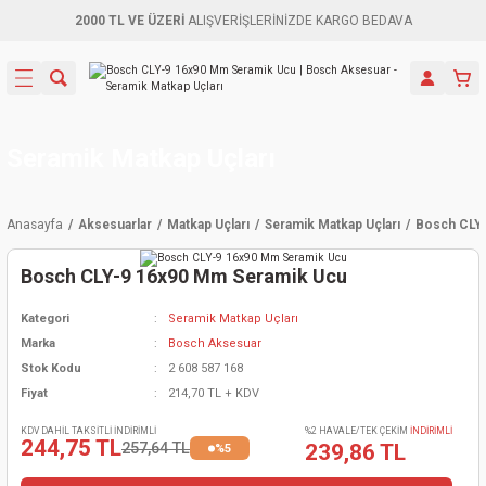
2000 TL VE ÜZERİ
ALIŞVERİŞLERİNİZDE KARGO BEDAVA
Geri Dön
Geri Dön
Geri Dön
Geri Dön
Geri Dön
Geri Dön
Geri Dön
Aletleri
leri
ri
naları
-Motorlar
ar
er
ma Mak.
orları
 Makinası
törler
ama
rler
Seramik Matkap Uçları
inaları
kaplar
ı Kaynak
 Jeneratör
ma
Anasayfa
Aksesuarlar
Matkap Uçları
Seramik Matkap Uçları
Bosch CLY-
mun Sık
inaları
 Makina
ar
kama
itre-Yağ.
Bosch CLY-9 16x90 Mm Seramik Ucu
dalama
naları
örü
eneratör
örler
Kategori
Seramik Matkap Uçları
Marka
Bosch Aksesuar
eler
e Vidalamalar
kinası
Ürünleri
neratörler
kinaları
rler
Stok Kodu
2 608 587 168
Fiyat
214,70 TL + KDV
ma Mak.
Testereler
inaları
Makinası
kma
örler
KDV DAHİL TAKSİTLİ İNDİRİMLİ
%2 HAVALE/TEK ÇEKİM
İNDİRİMLİ
244,75 TL
257,64 TL
239,86 TL
%5
ı
ciler
inaları
akinaları
örü
Üreticisi