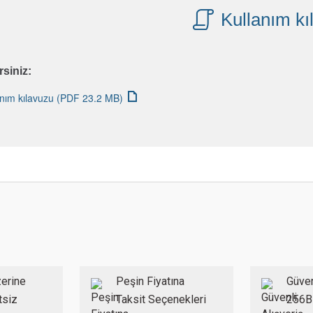
1.8 m/s²
Kullanım kı
1.5 m/s²
rsiniz:
anım kılavuzu (PDF 23.2 MB)
 konularda yetersiz gördüğünüz noktaları öneri formunu kullanarak tarafımıza ilet
Bu ürüne ilk yorumu siz yapın!
Yorum Yaz
erine
Peşin Fiyatına
Güven
tsiz
Taksit Seçenekleri
256B