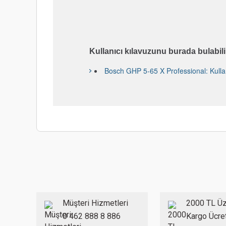
Titreşim emisyon değeri ah
Tolerans K
Kullanıcı kılavuzunu burada bulabili
Bosch GHP 5-65 X Professional: Kull
Bu ürünün fiyat bilgisi, resim, ürün açıklamalarında ve diğer
Görüş ve önerileriniz için teşekkür ederiz.
Ürün resmi kalitesiz, bozuk veya görüntülenemiyor.
Ürün açıklamasında eksik bilgiler bulunuyor.
Ürün bilgilerinde hatalar bulunuyor.
Müşteri Hizmetleri
2000 TL Üz
Ürün fiyatı diğer sitelerden daha pahalı.
0 462 888 8 886
Kargo Ücre