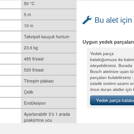
50 °C
5 m
Bu alet içi
10 m
Takviyeli kauçuk hortum
Uygun yedek parçaları 
23.6 kg
Yedek parça
485 lt/saat
kataloğumuza da bak
isteyebilirsiniz. Burada
520 lt/saat
Bosch aletinize uyan t
parçaları bulabilirsiniz -
Titreşim plakası
üstelik üretimi azami on
önce duran aletler için b
Çelik
Yedek parça katalo
Endüksiyon
Ayarlanabilir 3'ü 1 arada
püskürtme ucu
(paslanmaz çelik)