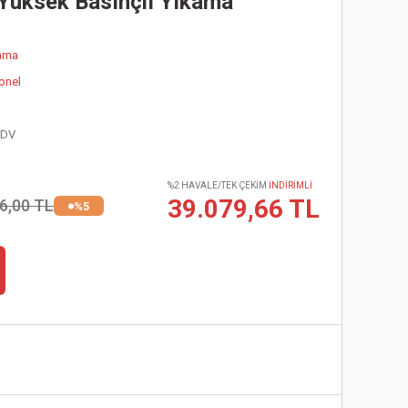
Yüksek Basınçlı Yıkama
ama
onel
KDV
%2 HAVALE/TEK ÇEKİM
İNDİRİMLİ
39.079,66 TL
6,00 TL
%5