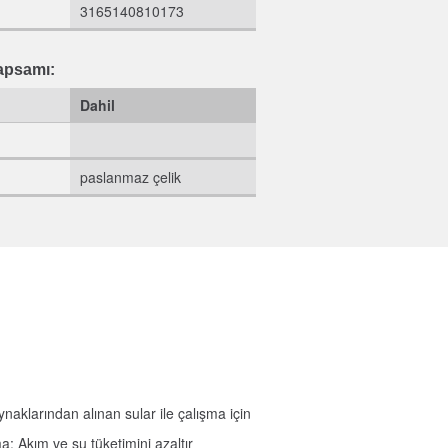
3165140810173
apsamı:
Dahil
paslanmaz çelik
naklarından alınan sular ile çalışma için
 Akım ve su tüketimini azaltır