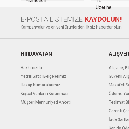
Bu ürüne benzer farklı alternatifler olmalı.
E-POSTA LİSTEMİZE
KAYDOLUN!
Kampanyalar ve en yeni ürünlerden ilk siz haberdar olun!
HIRDAVATAN
ALIŞVER
Hakkımızda
Alışveriş Bil
Yetkili Satıcı Belgelerimiz
Güvenli Alı
Hesap Numaralarımız
Mesafeli S
Kişisel Verilerin Korunması
Ödeme Yön
Müşteri Mennuniyeti Anketi
Teslimat Bil
Garanti Şar
İade Şartla
Kapıda Öde