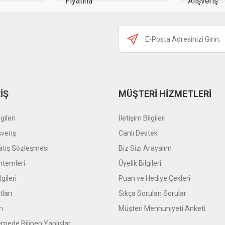
Gönder
İŞ
MÜŞTERİ HİZMETLERİ
gileri
İletişim Bilgileri
şveriş
Canlı Destek
atış Sözleşmesi
Biz Sizi Arayalım
temleri
Üyelik Bilgileri
gileri
Puan ve Hediye Çekleri
tları
Sıkça Sorulan Sorular
rı
Müşteri Mennuniyeti Anketi
mede Bilinen Yanlışlar