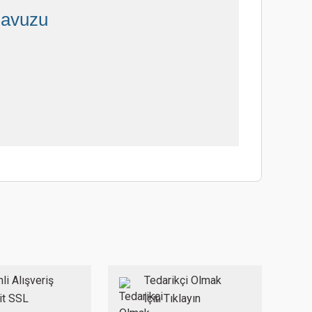
lavuzu
ebilirsiniz.
li Alışveriş
Tedarikçi Olmak
it SSL
İçin Tıklayın