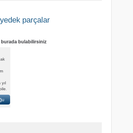
n yedek parçalar
burada bulabilirsiniz
mak
üm
 yıl
ile.
ğu