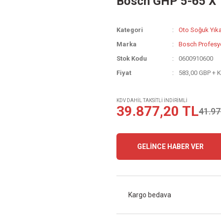
Bosch GHP 5-65 X 
Kategori
Oto Soğuk Yık
Marka
Bosch Profesy
Stok Kodu
0600910600
Fiyat
583,00 GBP + 
KDV DAHİL TAKSİTLİ İNDİRİMLİ
39.877,20 TL
41.97
GELİNCE HABER VER
Kargo bedava