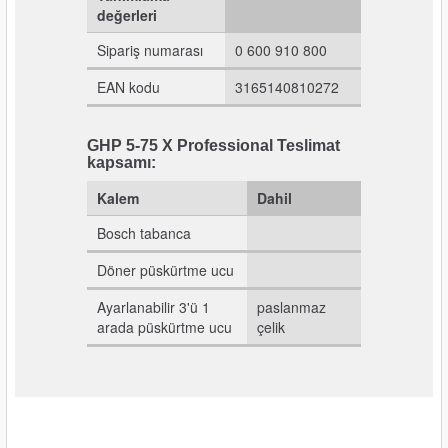
değerleri
nası
Traşlama
Sipariş numarası
0 600 910 800
naları
abancalar
EAN kodu
3165140810272
abancaları
GHP 5-75 X Professional Teslimat
kapsamı:
kinaları
Kalem
Dahil
kinaları
Bosch tabanca
Makinası
Döner püskürtme ucu
Ayarlanabilir 3'ü 1
paslanmaz
ları
arada püskürtme ucu
çelik
kinaları
akinası