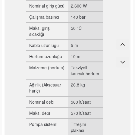
Nominal giriş gücü
2,600 W
Çalışma basıncı
140 bar
Maks. giriş
50 °C
sıcaklığı
Kablo uzunluğu
5 m
Hortum uzunluğu
10 m
Malzeme (hortum)
Takviyeli
kauçuk hortum
Ağırlık (Aksesuar
26.8 kg
hariç)
Nominal debi
560 lt/saat
Maks. debi
570 lt/saat
Pompa sistemi
Titreşim
plakası