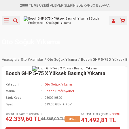
2000 TL VE ÜZERİ
ALIŞVERİŞLERİNİZDE KARGO BEDAVA
Geri Dön
Geri Dön
Geri Dön
Geri Dön
Geri Dön
Geri Dön
Geri Dön
Aletleri
leri
ri
naları
-Motorlar
ar
er
ma Mak.
orları
 Makinası
törler
ama
rler
Oto Soğuk Yıkama
inaları
kaplar
ı Kaynak
 Jeneratör
ma
Anasayfa
Oto Yıkamalar
Oto Soğuk Yıkama
Bosch GHP 5-75 X Yüksek Bas
mun Sık
inaları
 Makina
ar
kama
itre-Yağ.
Bosch GHP 5-75 X Yüksek Basınçlı Yıkama
dalama
naları
örü
eneratör
örler
Kategori
Oto Soğuk Yıkama
Marka
Bosch Profesyonel
eler
e Vidalamalar
kinası
Ürünleri
neratörler
kinaları
rler
Stok Kodu
0600910800
Fiyat
619,00 GBP + KDV
ma Mak.
Testereler
inaları
Makinası
kma
örler
KDV DAHİL TAKSİTLİ İNDİRİMLİ
%2 HAVALE/TEK ÇEKİM
İNDİRİMLİ
42.339,60 TL
44.568,00 TL
41.492,81 TL
%5
ı
ciler
inaları
akinaları
örü
Üreticisi