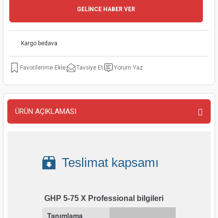
GELİNCE HABER VER
kinaları
kapları
arı
nak Mak.
kinaları
yiciler
stereler
inaları
naları
Kargo bedava
inaları
a Mak.
Makinaları
 Makinası
Tavsiye Et
Yorum Yaz
nalar
sı
ar
eli
ı
abancası
kinaları
eme Makinası
ÜRÜN AÇIKLAMASI
smeler
 Mak.
akinaları
rı
ar
ri
Teslimat kapsamı
rı
ı
GHP 5-75 X Professional bilgileri
kinaları
ar
asat Mak.
Tanımlama