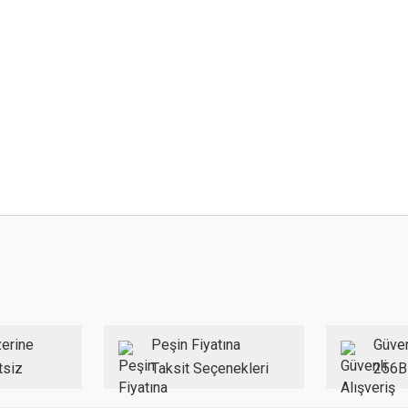
 konularda yetersiz gördüğünüz noktaları öneri formunu kullanarak tarafımıza ilet
Bu ürüne ilk yorumu siz yapın!
Yorum Yaz
erine
Peşin Fiyatına
Güven
tsiz
Taksit Seçenekleri
256B