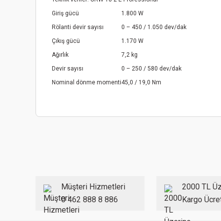
Giriş gücü
1.800 W
Rölanti devir sayısı
0 – 450 / 1.050 dev/dak
Çıkış gücü
1.170 W
Ağırlık
7,2 kg
Devir sayısı
0 – 250 / 580 dev/dak
Nominal dönme momenti
45,0 / 19,0 Nm
Bu ürünün fiyat bilgisi, resim, ürün açıklamalarında ve diğer
Görüş ve önerileriniz için teşekkür ederiz.
Ürün resmi kalitesiz, bozuk veya görüntülenemiyor.
Ürün açıklamasında eksik bilgiler bulunuyor.
Ürün bilgilerinde hatalar bulunuyor.
Müşteri Hizmetleri
2000 TL Üz
Ürün fiyatı diğer sitelerden daha pahalı.
0 462 888 8 886
Kargo Ücre
Bu ürüne benzer farklı alternatifler olmalı.