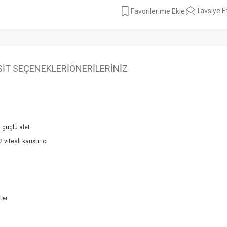
Tavsiye E
SİT SEÇENEKLERİ
ÖNERİLERİNİZ
i güçlü alet
itesli karıştırıcı
ter