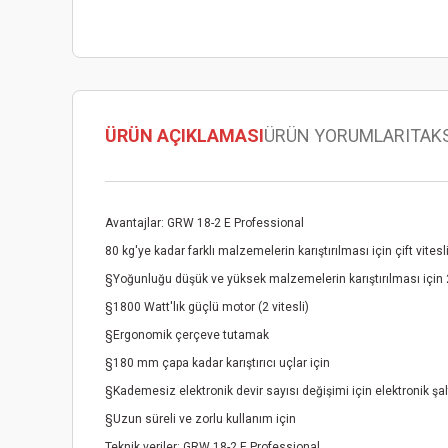
ÜRÜN AÇIKLAMASI
ÜRÜN YORUMLARI
TAK
Avantajlar: GRW 18-2 E Professional
80 kg'ye kadar farklı malzemelerin karıştırılması için çift vitesl
§Yoğunluğu düşük ve yüksek malzemelerin karıştırılması için 2 v
§1800 Watt'lık güçlü motor (2 vitesli)
§Ergonomik çerçeve tutamak
§180 mm çapa kadar karıştırıcı uçlar için
§Kademesiz elektronik devir sayısı değişimi için elektronik şal
§Uzun süreli ve zorlu kullanım için
Teknik veriler: GRW 18-2 E Professional