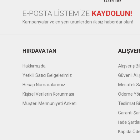
E-POSTA LİSTEMİZE
KAYDOLUN!
Kampanyalar ve en yeni ürünlerden ilk siz haberdar olun!
HIRDAVATAN
ALIŞVER
Hakkımızda
Alışveriş Bil
Yetkili Satıcı Belgelerimiz
Güvenli Alı
Hesap Numaralarımız
Mesafeli S
Kişisel Verilerin Korunması
Ödeme Yön
Müşteri Mennuniyeti Anketi
Teslimat Bil
Garanti Şar
İade Şartla
Kapıda Öde