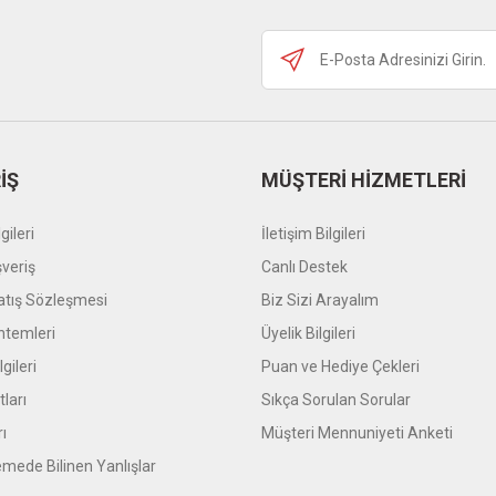
Gönder
İŞ
MÜŞTERİ HİZMETLERİ
gileri
İletişim Bilgileri
şveriş
Canlı Destek
atış Sözleşmesi
Biz Sizi Arayalım
temleri
Üyelik Bilgileri
gileri
Puan ve Hediye Çekleri
tları
Sıkça Sorulan Sorular
rı
Müşteri Mennuniyeti Anketi
mede Bilinen Yanlışlar