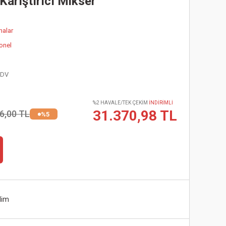
arıştırıcı Mikser
nalar
onel
KDV
%2 HAVALE/TEK ÇEKİM
İNDİRİMLİ
31.370,98 TL
6,00 TL
%5
lim