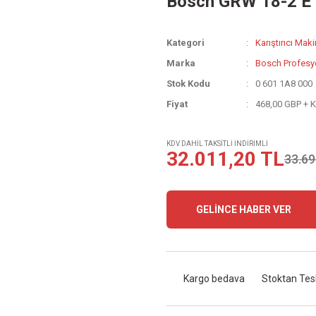
Bosch GRW 18-2 E K
Kategori
Karıştırıcı Maki
Marka
Bosch Profesy
Stok Kodu
0 601 1A8 000
Fiyat
468,00 GBP + 
KDV DAHİL TAKSİTLİ İNDİRİMLİ
32.011,20 TL
33.69
GELİNCE HABER VER
Kargo bedava
Stoktan Tes