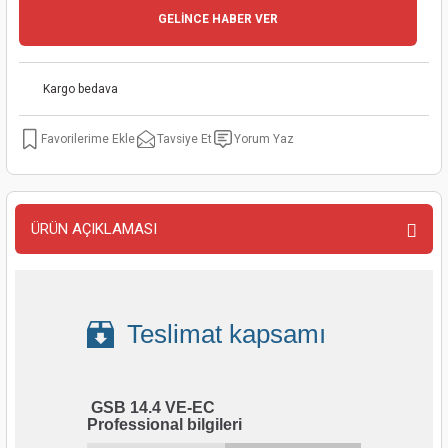
GELİNCE HABER VER
kinaları
kapları
arı
nak Mak.
kinaları
yiciler
stereler
inaları
naları
Kargo bedava
inaları
a Mak.
Makinaları
 Makinası
Tavsiye Et
Yorum Yaz
nalar
sı
ar
eli
ı
abancası
kinaları
eme Makinası
ÜRÜN AÇIKLAMASI
smeler
 Mak.
akinaları
rı
ar
ri
Teslimat kapsamı
rı
ı
GSB 14.4 VE-EC
kinaları
ar
asat Mak.
Professional bilgileri