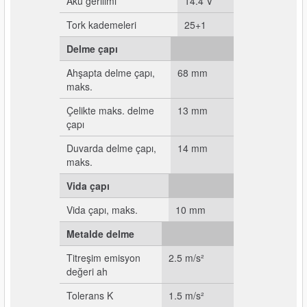
Akü gerilimi
14.4 V
Tork kademeleri
25+1
Delme çapı
Ahşapta delme çapı,
68 mm
maks.
Çelikte maks. delme
13 mm
çapı
Duvarda delme çapı,
14 mm
maks.
Vida çapı
Vida çapı, maks.
10 mm
Metalde delme
Titreşim emisyon
2.5 m/s²
değeri ah
Tolerans K
1.5 m/s²