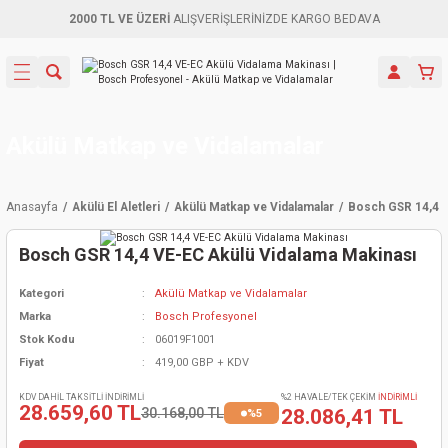
2000 TL VE ÜZERİ
ALIŞVERİŞLERİNİZDE KARGO BEDAVA
Geri Dön
Geri Dön
Geri Dön
Geri Dön
Geri Dön
Geri Dön
Geri Dön
Aletleri
leri
ri
naları
-Motorlar
ar
er
ma Mak.
orları
 Makinası
törler
ama
rler
Akülü Matkap ve Vidalamalar
inaları
kaplar
ı Kaynak
 Jeneratör
ma
Anasayfa
Akülü El Aletleri
Akülü Matkap ve Vidalamalar
Bosch GSR 14,4 V
mun Sık
inaları
 Makina
ar
kama
itre-Yağ.
Bosch GSR 14,4 VE-EC Akülü Vidalama Makinası
dalama
naları
örü
eneratör
örler
Kategori
Akülü Matkap ve Vidalamalar
Marka
Bosch Profesyonel
eler
e Vidalamalar
kinası
Ürünleri
neratörler
kinaları
rler
Stok Kodu
06019F1001
Fiyat
419,00 GBP + KDV
ma Mak.
Testereler
inaları
Makinası
kma
örler
KDV DAHİL TAKSİTLİ İNDİRİMLİ
%2 HAVALE/TEK ÇEKİM
İNDİRİMLİ
28.659,60 TL
30.168,00 TL
28.086,41 TL
%5
ı
ciler
inaları
akinaları
örü
Üreticisi