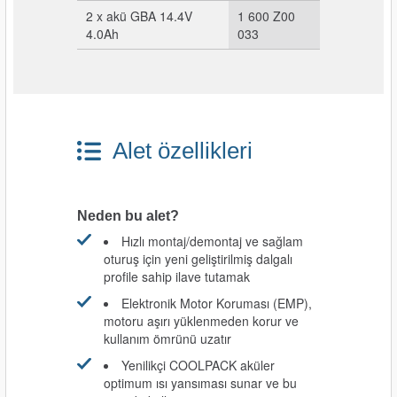
ları
2 x akü GBA 14.4V
1 600 Z00
4.0Ah
033
pları
rı
ları
Alet özellikleri
Neden bu alet?
kinaları
Hızlı montaj/demontaj ve sağlam
oturuş için yeni geliştirilmiş dalgalı
profile sahip ilave tutamak
Elektronik Motor Koruması (EMP),
motoru aşırı yüklenmeden korur ve
kullanım ömrünü uzatır
Yenilikçi COOLPACK aküler
optimum ısı yansıması sunar ve bu