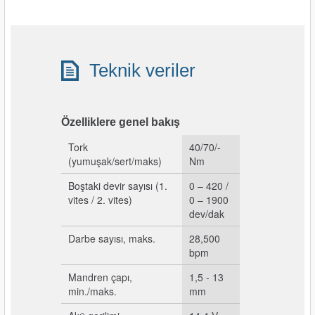
Teknik veriler
Özelliklere genel bakış
Tork
40/70/-
(yumuşak/sert/maks)
Nm
Boştaki devir sayısı (1.
0 – 420 /
vites / 2. vites)
0 – 1900
dev/dak
Darbe sayısı, maks.
28,500
bpm
Mandren çapı,
1,5 - 13
min./maks.
mm