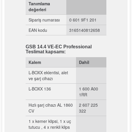
Tanımlama
nası
Traşlama
değerleri
Sipariş numarası
0 601 9F1 201
naları
abancalar
EAN kodu
3165140812658
abancaları
GSB 14.4 VE-EC Professional
kinaları
Teslimat kapsamı:
Kalem
Dahil
kinaları
L-BOXX eklentisi, alet
Makinası
ve şarj cihazı
L-BOXX 136
1 600 A00
ları
1RR
Hızlı şarj cihazı AL 1860
2 607 225
kinaları
CV
322
akinası
1 x kemer klipsi, 1 x uç
tutucu , 4 x renkli klips