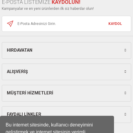
E-POSTA LİSTEMİZE
KAYDOLUN!
Ürün fiyatı diğer sitelerden daha pahalı.
Kampanyalar ve en yeni ürünlerden ilk siz haberdar olun!
Bu ürüne benzer farklı alternatifler olmalı.
KAYDOL
HIRDAVATAN
Gönder
ALIŞVERİŞ
MÜŞTERİ HİZMETLERİ
FAYDALI LİNKLER
Bu internet sitesinde, kullanıcı deneyimini
geliştirmek ve internet sitesinin verimli