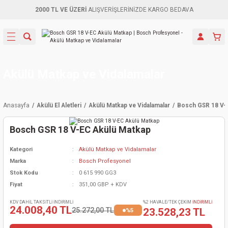
2000 TL VE ÜZERİ
ALIŞVERİŞLERİNİZDE KARGO BEDAVA
Geri Dön
Geri Dön
Geri Dön
Geri Dön
Geri Dön
Geri Dön
Geri Dön
Aletleri
leri
ri
naları
-Motorlar
ar
er
ma Mak.
orları
 Makinası
törler
ama
rler
Akülü Matkap ve Vidalamalar
inaları
kaplar
ı Kaynak
 Jeneratör
ma
Anasayfa
Akülü El Aletleri
Akülü Matkap ve Vidalamalar
Bosch GSR 18 V-
mun Sık
inaları
 Makina
ar
kama
itre-Yağ.
Bosch GSR 18 V-EC Akülü Matkap
dalama
naları
örü
eneratör
örler
Kategori
Akülü Matkap ve Vidalamalar
Marka
Bosch Profesyonel
eler
e Vidalamalar
kinası
Ürünleri
neratörler
kinaları
rler
Stok Kodu
0 615 990 GG3
Fiyat
351,00 GBP + KDV
ma Mak.
Testereler
inaları
Makinası
kma
örler
KDV DAHİL TAKSİTLİ İNDİRİMLİ
%2 HAVALE/TEK ÇEKİM
İNDİRİMLİ
24.008,40 TL
25.272,00 TL
23.528,23 TL
%5
ı
ciler
inaları
akinaları
örü
Üreticisi