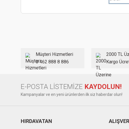
Bu ürünün fiyat bilgisi, resim, ürün açıklamalarında ve diğer
Görüş ve önerileriniz için teşekkür ederiz.
Ürün resmi kalitesiz, bozuk veya görüntülenemiyor.
Ürün açıklamasında eksik bilgiler bulunuyor.
Ürün bilgilerinde hatalar bulunuyor.
Müşteri Hizmetleri
2000 TL Üz
Ürün fiyatı diğer sitelerden daha pahalı.
0 462 888 8 886
Kargo Ücre
Bu ürüne benzer farklı alternatifler olmalı.
E-POSTA LİSTEMİZE
KAYDOLUN!
Kampanyalar ve en yeni ürünlerden ilk siz haberdar olun!
HIRDAVATAN
ALIŞVER