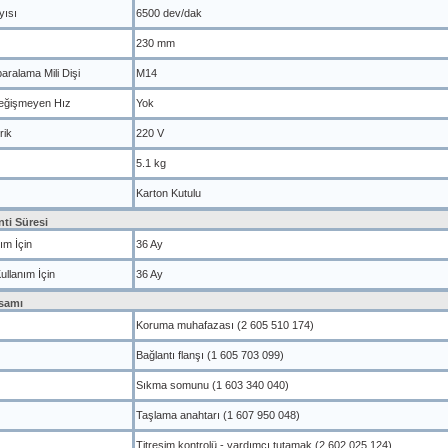
yısı
6500 dev/dak
230 mm
ralama Mili Dişi
M14
Değişmeyen Hız
Yok
rik
220 V
5.1 kg
Karton Kutulu
ti Süresi
ım İçin
36 Ay
ullanım İçin
36 Ay
samı
Koruma muhafazası (2 605 510 174)
Bağlantı flanşı (1 605 703 099)
Sıkma somunu (1 603 340 040)
Taşlama anahtarı (1 607 950 048)
Titreşim kontrolü - yardımcı tutamak (2 602 025 124)