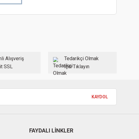
ebilirsiniz.
li Alışveriş
Tedarikçi Olmak
it SSL
İçin Tıklayın
KAYDOL
FAYDALI LİNKLER