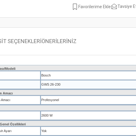
Tavsiye E
SİT SEÇENEKLERİ
ÖNERİLERİNİZ
sı/Modeli
Bosch
GWS 26-230
ım Amacı
m Amacı
Profesyonel
2600 W
Genel Özellikleri
ir Ayarı
Yok