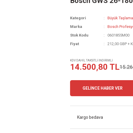
Bosch GWS 26-180
Kategori
Büyük Taşlama
Marka
Bosch Profesy
Stok Kodu
0601855M00
Fiyat
212,00 GBP + 
KDV DAHİL TAKSİTLİ İNDİRİMLİ
14.500,80 TL
15.26
GELİNCE HABER VER
Kargo bedava