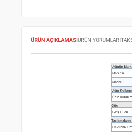
ÜRÜN AÇIKLAMASI
ÜRÜN YORUMLARI
TAK
Ürünün Marka
Markası
Modeli
Ürün Kullan
Ürün Kullanı
Güç
Giriş Gücü
Taşlamaların 
Elektronik Dev