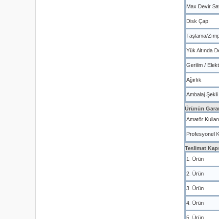
Max Devir Sa
Disk Çapı
Taşlama/Zımpa
Yük Altında 
Gerilim / Elekt
Ağırlık
Ambalaj Şekli
Ürünün Garan
Amatör Kullan
Profesyonel K
Teslimat Kap
1. Ürün
2. Ürün
3. Ürün
4. Ürün
5. Ürün