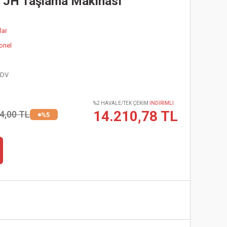
 JH Taşlama Makinası
lar
onel
KDV
%2 HAVALE/TEK ÇEKİM
İNDİRİMLİ
14.210,78 TL
4,00 TL
%5