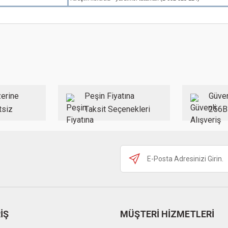
 konularda yetersiz gördüğünüz noktaları öneri formunu kullanarak tarafımıza ilet
Bu ürüne ilk yorumu siz yapın!
Yorum Yaz
erine
Peşin Fiyatına
Güven
tsiz
Taksit Seçenekleri
256B
Gönder
İŞ
MÜŞTERİ HİZMETLERİ