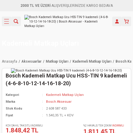
2000 TL VE ÜZERİ
ALIŞVERİŞLERİNİZDE KARGO BEDAVA
Geri Dön
Geri Dön
Geri Dön
Geri Dön
Geri Dön
Geri Dön
Geri Dön
Aletleri
leri
ri
naları
-Motorlar
ar
er
ma Mak.
orları
 Makinası
törler
ama
rler
Kademeli Matkap Uçları
inaları
kaplar
ı Kaynak
 Jeneratör
ma
Anasayfa
Aksesuarlar
Matkap Uçları
Kademeli Matkap Uçları
Bosch Kad
mun Sık
inaları
 Makina
ar
kama
itre-Yağ.
Bosch Kademeli Matkap Ucu HSS-TIN 9 kademeli
dalama
naları
örü
eneratör
örler
(4-6-8-10-12-14-16-18-20)
Kategori
Kademeli Matkap Uçları
eler
e Vidalamalar
kinası
Ürünleri
neratörler
kinaları
rler
Marka
Bosch Aksesuar
Stok Kodu
2 608 587 433
ma Mak.
Testereler
inaları
Makinası
kma
örler
Fiyat
1.540,35 TL + KDV
ı
ciler
inaları
akinaları
örü
Üreticisi
KDV DAHİL TAKSİTLİ İNDİRİMLİ
%2 HAVALE/TEK ÇEKİM
İNDİRİMLİ
1.848,42 TL
1.811,45 TL