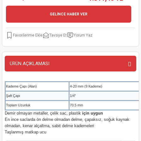
kinaları
kapları
arı
nak Mak.
kinaları
GELİNCE HABER VER
yiciler
stereler
inaları
naları
Tavsiye Et
Yorum Yaz
inaları
a Mak.
Makinaları
 Makinası
nalar
sı
ar
eli
ÜRÜN AÇIKLAMASI
ı
abancası
kinaları
eme Makinası
smeler
 Mak.
akinaları
Kademe Çapı (Alan)
4-20 mm (9 Kademe)
Şaft Çapı
1/4"
rı
ar
ri
Toplam Uzunluk
70.5 mm
Demir olmayan metaller, çelik sac, plastik
için uygun
rı
ı
En ince saclarda ön delme olmadan delme, çapaksız, soğuk kaynak
olmadan, kenar alçaltma, sabit delme kademeleri
kinaları
ar
asat Mak.
Taşlanmış matkap ucu