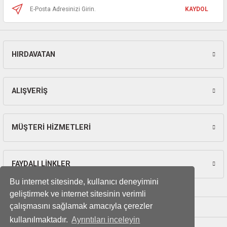
ları
KAYDOL
pları
HIRDAVATAN
rı
Gönder
ları
ALIŞVERİŞ
MÜŞTERİ HİZMETLERİ
kinaları
FAYDALI LİNKLER
Bu internet sitesinde, kullanıcı deneyimini
geliştirmek ve internet sitesinin verimli
çalışmasını sağlamak amacıyla çerezler
kullanılmaktadır.
Ayrıntıları inceleyin