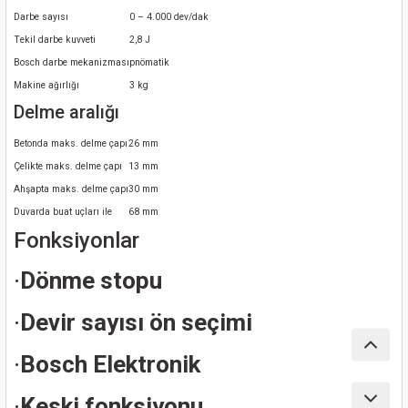
nası
Traşlama
Darbe sayısı
0 – 4.000 dev/dak
Tekil darbe kuvveti
2,8 J
naları
abancalar
Bosch darbe mekanizması
pnömatik
Makine ağırlığı
3 kg
abancaları
Delme aralığı
Betonda maks. delme çapı
26 mm
kinaları
Çelikte maks. delme çapı
13 mm
Ahşapta maks. delme çapı
30 mm
kinaları
Duvarda buat uçları ile
68 mm
Fonksiyonlar
Makinası
·
Dönme stopu
ları
·
Devir sayısı ön seçimi
kinaları
·
Bosch Elektronik
akinası
·
Keski fonksiyonu