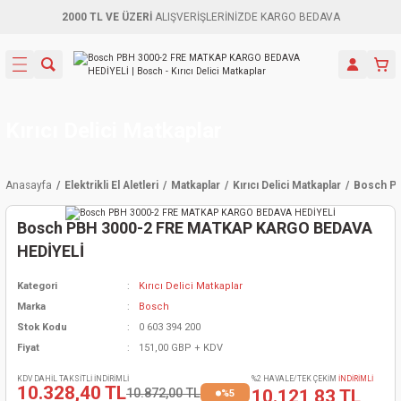
2000 TL VE ÜZERİ
ALIŞVERİŞLERİNİZDE KARGO BEDAVA
Geri Dön
Geri Dön
Geri Dön
Geri Dön
Geri Dön
Geri Dön
Geri Dön
Aletleri
leri
ri
naları
-Motorlar
ar
er
ma Mak.
orları
 Makinası
törler
ama
rler
Kırıcı Delici Matkaplar
inaları
kaplar
ı Kaynak
 Jeneratör
ma
Anasayfa
Elektrikli El Aletleri
Matkaplar
Kırıcı Delici Matkaplar
Bosch P
mun Sık
inaları
 Makina
ar
kama
itre-Yağ.
Bosch PBH 3000-2 FRE MATKAP KARGO BEDAVA
dalama
naları
örü
eneratör
örler
HEDİYELİ
Kategori
Kırıcı Delici Matkaplar
eler
e Vidalamalar
kinası
Ürünleri
neratörler
kinaları
rler
Marka
Bosch
Stok Kodu
0 603 394 200
ma Mak.
Testereler
inaları
Makinası
kma
örler
Fiyat
151,00 GBP + KDV
ı
ciler
inaları
akinaları
örü
Üreticisi
KDV DAHİL TAKSİTLİ İNDİRİMLİ
%2 HAVALE/TEK ÇEKİM
İNDİRİMLİ
10.328,40 TL
10.872,00 TL
10.121,83 TL
%5