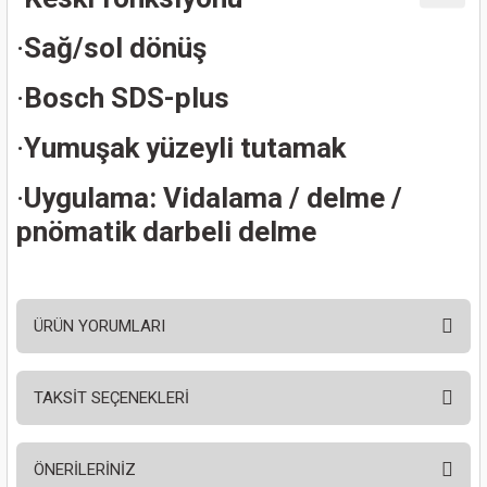
ları
·
Sağ/sol dönüş
pları
·
Bosch SDS-plus
rı
·
Yumuşak yüzeyli tutamak
ları
·
Uygulama: Vidalama / delme /
pnömatik darbeli delme
kinaları
ÜRÜN YORUMLARI
TAKSİT SEÇENEKLERİ
Bu ürüne ilk yorumu siz yapın!
ÖNERİLERİNİZ
Yorum Yaz