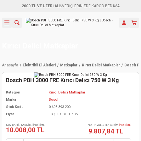
2000 TL VE ÜZERİ
ALIŞVERİŞLERİNİZDE KARGO BEDAVA
Geri Dön
Geri Dön
Geri Dön
Geri Dön
Geri Dön
Geri Dön
Geri Dön
Aletleri
leri
ri
naları
-Motorlar
ar
er
ma Mak.
orları
 Makinası
törler
ama
rler
Kırıcı Delici Matkaplar
inaları
kaplar
ı Kaynak
 Jeneratör
ma
Anasayfa
Elektrikli El Aletleri
Matkaplar
Kırıcı Delici Matkaplar
Bosch PBH
mun Sık
inaları
 Makina
ar
kama
itre-Yağ.
Bosch PBH 3000 FRE Kırıcı Delici 750 W 3 Kg
dalama
naları
örü
eneratör
örler
Kategori
Kırıcı Delici Matkaplar
Marka
Bosch
eler
e Vidalamalar
kinası
Ürünleri
neratörler
kinaları
rler
Stok Kodu
0 603 393 200
Fiyat
139,00 GBP + KDV
ma Mak.
Testereler
inaları
Makinası
kma
örler
KDV DAHİL TAKSİTLİ İNDİRİMLİ
%2 HAVALE/TEK ÇEKİM
İNDİRİMLİ
10.008,00 TL
9.807,84 TL
ı
ciler
inaları
akinaları
örü
Üreticisi