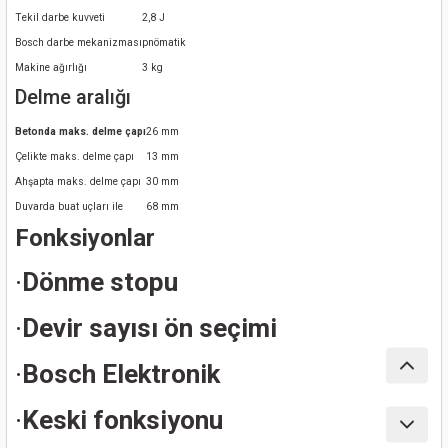
nası
Traşlama
Tekil darbe kuvveti
2,8 J
Bosch darbe mekanizması
pnömatik
naları
abancalar
Makine ağırlığı
3 kg
Delme aralığı
abancaları
Betonda maks. delme çapı
26 mm
Çelikte maks. delme çapı
13 mm
kinaları
Ahşapta maks. delme çapı
30 mm
Duvarda buat uçları ile
68 mm
kinaları
Fonksiyonlar
Makinası
·
Dönme stopu
ları
·
Devir sayısı ön seçimi
kinaları
·
Bosch Elektronik
akinası
·
Keski fonksiyonu