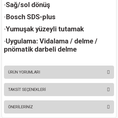
ları
·
Sağ/sol dönüş
·
Bosch SDS-plus
pları
·
Yumuşak yüzeyli tutamak
rı
·
Uygulama: Vidalama / delme /
ları
pnömatik darbeli delme
kinaları
ÜRÜN YORUMLARI
TAKSİT SEÇENEKLERİ
Bu ürüne ilk yorumu siz yapın!
ÖNERİLERİNİZ
Yorum Yaz