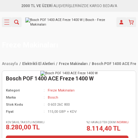
2000 TL VE ÜZERİ
ALIŞVERİŞLERİNİZDE KARGO BEDAVA
Geri Dön
Geri Dön
Geri Dön
Geri Dön
Geri Dön
Geri Dön
Geri Dön
Aletleri
leri
ri
naları
-Motorlar
ar
er
ma Mak.
orları
 Makinası
törler
ama
rler
Freze Makinaları
inaları
kaplar
ı Kaynak
 Jeneratör
ma
Anasayfa
Elektrikli El Aletleri
Freze Makinaları
Bosch POF 1400 ACE Fre
mun Sık
inaları
 Makina
ar
kama
itre-Yağ.
Bosch POF 1400 ACE Freze 1400 W
dalama
naları
örü
eneratör
örler
Kategori
Freze Makinaları
Marka
Bosch
eler
e Vidalamalar
kinası
Ürünleri
neratörler
kinaları
rler
Stok Kodu
0 603 26C 800
Fiyat
115,00 GBP + KDV
ma Mak.
Testereler
inaları
Makinası
kma
örler
KDV DAHİL TAKSİTLİ İNDİRİMLİ
%2 HAVALE/TEK ÇEKİM
İNDİRİMLİ
8.280,00 TL
8.114,40 TL
ı
ciler
inaları
akinaları
örü
Üreticisi