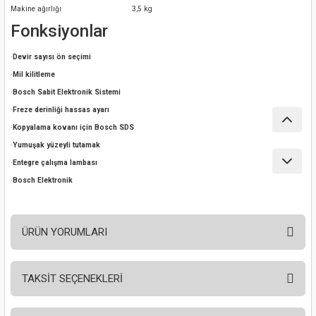
Makine ağırlığı
3,5 kg
nası
Traşlama
Fonksiyonlar
naları
abancalar
·
Devir sayısı ön seçimi
·
Mil kilitleme
abancaları
·
Bosch Sabit Elektronik Sistemi
·
Freze derinliği hassas ayarı
kinaları
·
Kopyalama kovanı için Bosch SDS
·
Yumuşak yüzeyli tutamak
kinaları
·
Entegre çalışma lambası
·
Bosch Elektronik
Makinası
ları
ÜRÜN YORUMLARI
kinaları
TAKSİT SEÇENEKLERİ
akinası
Bu ürüne ilk yorumu siz yapın!