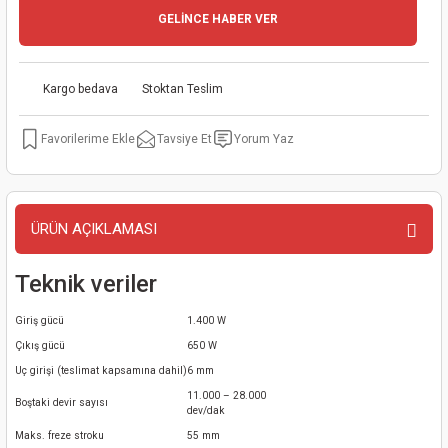
GELİNCE HABER VER
kinaları
kapları
arı
nak Mak.
kinaları
yiciler
stereler
inaları
naları
Kargo bedava
Stoktan Teslim
inaları
a Mak.
Makinaları
 Makinası
Tavsiye Et
Yorum Yaz
nalar
sı
ar
eli
ı
abancası
kinaları
eme Makinası
ÜRÜN AÇIKLAMASI
smeler
 Mak.
akinaları
Teknik veriler
rı
ar
ri
Giriş gücü
1.400 W
Çıkış gücü
650 W
rı
ı
Uç girişi (teslimat kapsamına dahil)
6 mm
11.000 – 28.000
Boştaki devir sayısı
dev/dak
kinaları
ar
asat Mak.
Maks. freze stroku
55 mm