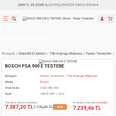
2000 TL VE ÜZERİ
ALIŞVERİŞLERİNİZDE KARGO BEDAVA
Geri Dön
Geri Dön
Geri Dön
Geri Dön
Geri Dön
Geri Dön
Geri Dön
Aletleri
leri
ri
naları
-Motorlar
ar
er
ma Mak.
orları
 Makinası
törler
ama
rler
Panter Testereler
inaları
kaplar
ı Kaynak
 Jeneratör
ma
Anasayfa
Elektrikli El Aletleri
Tilki Kuyruğu Makinası
Panter Testereler
mun Sık
inaları
 Makina
ar
kama
itre-Yağ.
BOSCH PSA 900 E TESTERE
dalama
naları
örü
eneratör
örler
Kategori
Panter Testereler
,
Tilki Kuyruğu Makinası
Marka
Bosch
eler
e Vidalamalar
kinası
Ürünleri
neratörler
kinaları
rler
Stok Kodu
0 603 3A6 000
Fiyat
108,00 GBP + KDV
ma Mak.
Testereler
inaları
Makinası
kma
örler
KDV DAHİL TAKSİTLİ İNDİRİMLİ
%2 HAVALE/TEK ÇEKİM
İNDİRİMLİ
7.387,20 TL
7.776,00 TL
7.239,46 TL
%5
ı
ciler
inaları
akinaları
örü
Üreticisi