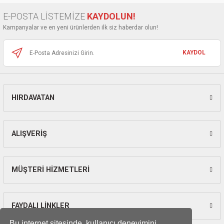
Ürün bilgilerinde hatalar bulunuyor.
E-POSTA LİSTEMİZE
KAYDOLUN!
Ürün fiyatı diğer sitelerden daha pahalı.
Kampanyalar ve en yeni ürünlerden ilk siz haberdar olun!
Bu ürüne benzer farklı alternatifler olmalı.
KAYDOL
HIRDAVATAN
Gönder
ALIŞVERİŞ
MÜŞTERİ HİZMETLERİ
FAYDALI LİNKLER
Bu internet sitesinde, kullanıcı deneyimini