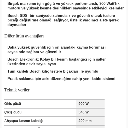
Birçok malzeme için güçlü ve yüksek performanslı, 900 Watt'lık
nası
Traşlama
motoru ve yüksek kesme derinlikleri sayesinde etkileyici kesimler
Bosch SDS, bir saniyede zahmetsiz ve güvenli olarak testere
naları
abancalar
bıçağı değiştirme olanağı sağlıyor, üstelik yardımcı alete gerek
duymadan
abancaları
Diğer ürün avantajları
kinaları
Daha yüksek güvenlik için ön alandaki kayma koruması
sayesinde sağlam ve güvenilir
Bosch Elektronik: Kolay bir kesim başlangıcı için şalter
kinaları
üzerinden devir sayısı ayarı
Tüm kaliteli Bosch kılıç testere bıçakları ile uyumlu
Makinası
Pratik saklama için askı düzeneğine sahip yeni kablo sistemi
ları
Teknik veriler
kinaları
Giriş gücü
900 W
Çıkış gücü
540 W
akinası
Ahşapta kesme kalınlığı
200 mm