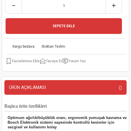
kinaları
kapları
arı
nak Mak.
kinaları
yiciler
stereler
inaları
naları
SEPETE EKLE
inaları
a Mak.
Makinaları
 Makinası
Kargo bedava
Stoktan Teslim
nalar
sı
ar
eli
Tavsiye Et
Yorum Yaz
ı
abancası
kinaları
eme Makinası
smeler
 Mak.
akinaları
ÜRÜN AÇIKLAMASI
rı
ar
ri
Başlıca ürün özellikleri
rı
ı
Optimum ağırlık/büyüklük oranı, ergonomik yumuşak kavrama ve
kinaları
ar
asat Mak.
Bosch Elektronik sistemi sayesinde kontrollü kesimler için
sezgisel ve kullanımı kolay