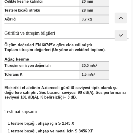
Çelikte kesme kalınlığı
20 mm
ları
Testere bıçağı stroku
28 mm
pları
Ağırlığı
3,7 kg
rı
Gürültü ve titreşim bilgileri
Ölçüm değerleri EN 60745'e göre elde edilmiştir
ları
Toplam titreşim değerleri (Üç yöne ait vektörel toplam).
Ağaç kesme
Titreşim emisyon değeri ah
20.0 m/s²
Tolerans K
1.5 m/s²
kinaları
Elektrikli el aletinin A-dereceli gürültü seviyesi tipik olarak şu
değerlere sahiptir: Ses basıncı seviyesi 90 dB(A); Ses performansı
seviyesi 101 dB(A). K belirsizliği= 3 dB.
Teslimat kapsamı
1 testere bıçağı, ahşap için S 2345 X
1 testere bıçağı, ahşap ve metal için S 3456 XF