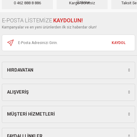
0 462 888 8 886
Kargo Ücretsiz
Taksit Se
Ürün açıklamasında eksik bilgiler bulunuyor.
Ürün bilgilerinde hatalar bulunuyor.
E-POSTA LİSTEMİZE
KAYDOLUN!
Ürün fiyatı diğer sitelerden daha pahalı.
Kampanyalar ve en yeni ürünlerden ilk siz haberdar olun!
Bu ürüne benzer farklı alternatifler olmalı.
KAYDOL
HIRDAVATAN
Gönder
ALIŞVERİŞ
MÜŞTERİ HİZMETLERİ
FAYDALI LİNKLER