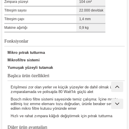
Zımpara yüzeyi
104 cm²
nası
Traşlama
Titreşim sayısı
22.000 dev/dak
naları
abancalar
Titreşim çapı
1,4 mm
Makine ağırlığı
0,9 kg
abancaları
Fonksiyonlar
kinaları
Mikro pıtrak tutturma
Mikrofiltre sistemi
kinaları
Yumuşak yüzeyli tutamak
Makinası
Başlıca ürün özellikleri
Erişilmesi zor olan yerler ve küçük yüzeyler de dahil olmak üzere,
ları
zımparalamada ve polisajda 80 Watt'lık güçlü alet
Bosch mikro filtre sistemi sayesinde temiz çalışma: İçine monte
kinaları
edilmiş toz emme elemanı tozu doğrudan, ürünle beraber sevk
edilen mikro filtre kutusu yönünde emer
Hızlı ve rahat zımpara kâğıdı değiştirmek için pıtrak tutturma
akinası
Diğer ürün avantajları