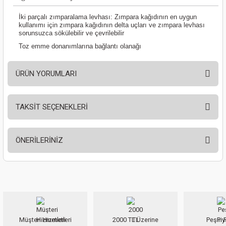
ları
İki parçalı zımparalama levhası: Zımpara kağıdının en uygun
kullanımı için zımpara kağıdının delta uçları ve zımpara levhası
pları
sorunsuzca sökülebilir ve çevrilebilir
Toz emme donanımlarına bağlantı olanağı
rı
ÜRÜN YORUMLARI
ları
TAKSİT SEÇENEKLERİ
Bu ürüne ilk yorumu siz yapın!
kinaları
ÖNERİLERİNİZ
Yorum Yaz
Bu ürünün fiyat bilgisi, resim, ürün açıklamalarında ve diğer konularda
yetersiz gördüğünüz noktaları öneri formunu kullanarak tarafımıza
iletebilirsiniz.
Görüş ve önerileriniz için teşekkür ederiz.
Müşteri Hizmetleri
2000 TL Üzerine
Peşin F
Ürün resmi kalitesiz, bozuk veya görüntülenemiyor.