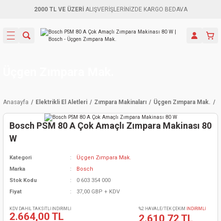
2000 TL VE ÜZERİ
ALIŞVERİŞLERİNİZDE KARGO BEDAVA
Geri Dön
Geri Dön
Geri Dön
Geri Dön
Geri Dön
Geri Dön
Geri Dön
Aletleri
leri
ri
naları
-Motorlar
ar
er
ma Mak.
orları
 Makinası
törler
ama
rler
Üçgen Zımpara Mak.
inaları
kaplar
ı Kaynak
 Jeneratör
ma
Anasayfa
Elektrikli El Aletleri
Zımpara Makinaları
Üçgen Zımpara Mak.
B
mun Sık
inaları
 Makina
ar
kama
itre-Yağ.
Bosch PSM 80 A Çok Amaçlı Zımpara Makinası 80
dalama
naları
örü
eneratör
örler
W
Kategori
Üçgen Zımpara Mak.
eler
e Vidalamalar
kinası
Ürünleri
neratörler
kinaları
rler
Marka
Bosch
Stok Kodu
0 603 354 000
ma Mak.
Testereler
inaları
Makinası
kma
örler
Fiyat
37,00 GBP + KDV
ı
ciler
inaları
akinaları
örü
Üreticisi
KDV DAHİL TAKSİTLİ İNDİRİMLİ
%2 HAVALE/TEK ÇEKİM
İNDİRİMLİ
2.664,00 TL
2.610,72 TL