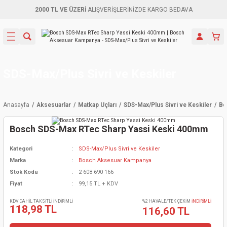
2000 TL VE ÜZERİ
ALIŞVERİŞLERİNİZDE KARGO BEDAVA
Geri Dön
Geri Dön
Geri Dön
Geri Dön
Geri Dön
Geri Dön
Geri Dön
Aletleri
leri
ri
naları
-Motorlar
ar
er
ma Mak.
orları
 Makinası
törler
ama
rler
SDS-Max/Plus Sivri ve Keskiler
inaları
kaplar
ı Kaynak
 Jeneratör
ma
Anasayfa
Aksesuarlar
Matkap Uçları
SDS-Max/Plus Sivri ve Keskiler
Bo
mun Sık
inaları
 Makina
ar
kama
itre-Yağ.
Bosch SDS-Max RTec Sharp Yassi Keski 400mm
dalama
naları
örü
eneratör
örler
Kategori
SDS-Max/Plus Sivri ve Keskiler
Marka
Bosch Aksesuar Kampanya
eler
e Vidalamalar
kinası
Ürünleri
neratörler
kinaları
rler
Stok Kodu
2 608 690 166
Fiyat
99,15 TL + KDV
ma Mak.
Testereler
inaları
Makinası
kma
örler
KDV DAHİL TAKSİTLİ İNDİRİMLİ
%2 HAVALE/TEK ÇEKİM
İNDİRİMLİ
118,98 TL
116,60 TL
ı
ciler
inaları
akinaları
örü
Üreticisi