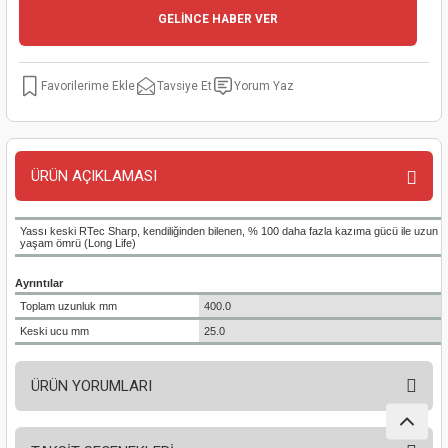
GELİNCE HABER VER
kinaları
kapları
arı
nak Mak.
kinaları
yiciler
stereler
inaları
naları
Tavsiye Et
Yorum Yaz
inaları
a Mak.
Makinaları
 Makinası
nalar
sı
ar
eli
ÜRÜN AÇIKLAMASI
ı
abancası
kinaları
eme Makinası
Yassı keski RTec Sharp, kendiliğinden bilenen, % 100 daha fazla kazıma gücü ile uzun
yaşam ömrü (Long Life)
smeler
 Mak.
akinaları
Ayrıntılar
Toplam uzunluk mm
400.0
rı
ar
ri
Keski ucu mm
25.0
rı
ı
ÜRÜN YORUMLARI
kinaları
ar
asat Mak.