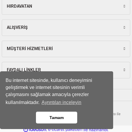
ları
HIRDAVATAN
Gönder
pları
ALIŞVERİŞ
rı
ları
MÜŞTERİ HİZMETLERİ
FAYDALI LİNKLER
kinaları
Bu internet sitesinde, kullanıcı deneyimini
geliştirmek ve internet sitesinin verimli
çalışmasını sağlamak amacıyla çerezler
kullanılmaktadır.
Ayrıntıları inceleyin
© Tüm hakları saklıdır. Kredi kartı bilgileriniz 256bit SSL sertifikası ile
Tamam
korunmaktadır.
ideasoft
ile
e-