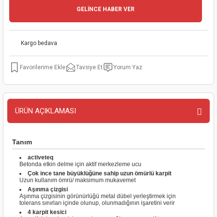
GELİNCE HABER VER
kinaları
kapları
arı
nak Mak.
kinaları
yiciler
stereler
inaları
naları
Kargo bedava
inaları
a Mak.
Makinaları
 Makinası
Tavsiye Et
Yorum Yaz
nalar
sı
ar
eli
ı
abancası
kinaları
eme Makinası
ÜRÜN AÇIKLAMASI
smeler
 Mak.
akinaları
Tanım
rı
ar
ri
activeteq
Betonda etkin delme için aktif merkezleme ucu
Çok ince tane büyüklüğüne sahip uzun ömürlü karpit
rı
ı
Uzun kullanım ömrü/ maksimum mukavemet
Aşınma çizgisi
Aşınma çizgisinin görünürlüğü metal dübel yerleştirmek için
kinaları
ar
asat Mak.
tolerans sınırları içinde olunup, olunmadığının işaretini verir
4 karpit kesici