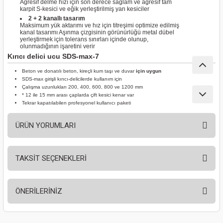
Agresif delme hızı için son derece sağlam ve agresif tam
nası
Traşlama
karpit S-kesici ve eğik yerleştirilmiş yan kesiciler
2 + 2 kanallı tasarım
Maksimum yük aktarımı ve hız için titreşimi optimize edilmiş
naları
abancalar
kanal tasarımı Aşınma çizgisinin görünürlüğü metal dübel
yerleştirmek için tolerans sınırları içinde olunup,
olunmadığının işaretini verir
Kırıcı delici ucu SDS-max-7
abancaları
Beton ve donatılı beton, kireçli kum taşı ve duvar
için uygun
SDS-max girişli kırıcı-delicilerde kullanım için
kinaları
Çalışma uzunlukları 200, 400, 600, 800 ve 1200 mm
* 12 ile 15 mm arası çaplarda çift kesici kenar var
Tekrar kapatılabilen profesyonel kullanıcı paketi
kinaları
ÜRÜN YORUMLARI
Makinası
ları
TAKSİT SEÇENEKLERİ
Bu ürüne ilk yorumu siz yapın!
kinaları
ÖNERİLERİNİZ
Yorum Yaz
akinası
Bu ürünün fiyat bilgisi, resim, ürün açıklamalarında ve diğer konularda