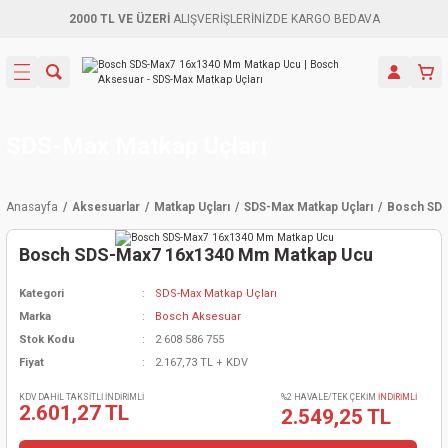
2000 TL VE ÜZERİ
ALIŞVERİŞLERİNİZDE KARGO BEDAVA
Geri Dön
Geri Dön
Geri Dön
Geri Dön
Geri Dön
Geri Dön
Geri Dön
Aletleri
leri
ri
naları
-Motorlar
ar
er
ma Mak.
orları
 Makinası
törler
ama
rler
SDS-Max Matkap Uçları
inaları
kaplar
ı Kaynak
 Jeneratör
ma
Anasayfa
Aksesuarlar
Matkap Uçları
SDS-Max Matkap Uçları
Bosch SDS
mun Sık
inaları
 Makina
ar
kama
itre-Yağ.
Bosch SDS-Max7 16x1340 Mm Matkap Ucu
dalama
naları
örü
eneratör
örler
Kategori
SDS-Max Matkap Uçları
Marka
Bosch Aksesuar
eler
e Vidalamalar
kinası
Ürünleri
neratörler
kinaları
rler
Stok Kodu
2 608 586 755
Fiyat
2.167,73 TL + KDV
ma Mak.
Testereler
inaları
Makinası
kma
örler
KDV DAHİL TAKSİTLİ İNDİRİMLİ
%2 HAVALE/TEK ÇEKİM
İNDİRİMLİ
2.601,27 TL
2.549,25 TL
ı
ciler
inaları
akinaları
örü
Üreticisi