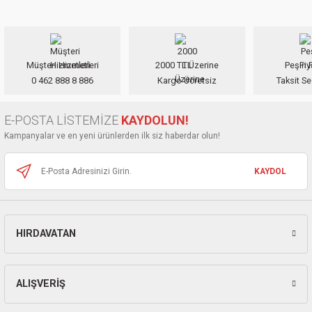
yetersiz gördüğünüz noktaları öneri formunu kullanarak tarafımıza
ları
iletebilirsiniz.
Görüş ve önerileriniz için teşekkür ederiz.
pları
Müşteri Hizmetleri
2000 TL Üzerine
Peşin F
Ürün resmi kalitesiz, bozuk veya görüntülenemiyor.
rı
0 462 888 8 886
Kargo Ücretsiz
Taksit Se
Ürün açıklamasında eksik bilgiler bulunuyor.
Ürün bilgilerinde hatalar bulunuyor.
ları
E-POSTA LİSTEMİZE
KAYDOLUN!
Ürün fiyatı diğer sitelerden daha pahalı.
Kampanyalar ve en yeni ürünlerden ilk siz haberdar olun!
Bu ürüne benzer farklı alternatifler olmalı.
KAYDOL
kinaları
HIRDAVATAN
Gönder
ALIŞVERİŞ