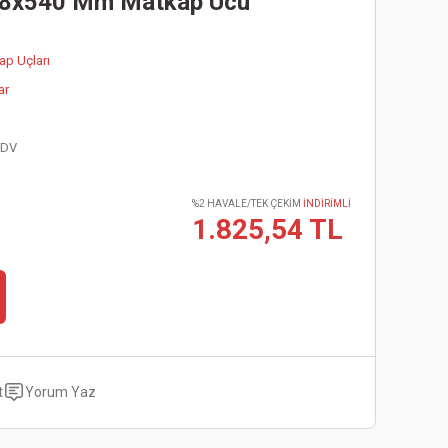
8x540 Mm Matkap Ucu
p Uçları
ar
KDV
%2 HAVALE/TEK ÇEKİM
İNDİRİMLİ
1.825,54 TL
t
Yorum Yaz