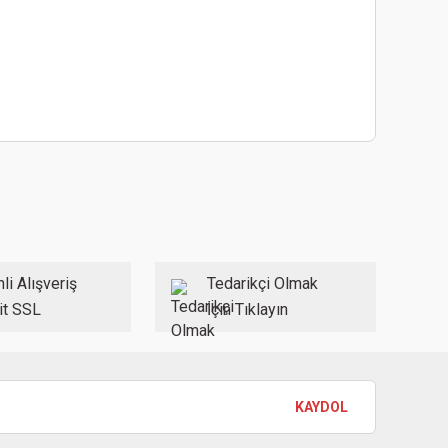
nularda yetersiz gördüğünüz noktaları öneri formunu
mu siz yapın!
 Yaz
li Alışveriş
Tedarikçi Olmak
it SSL
İçin Tıklayın
er
KAYDOL