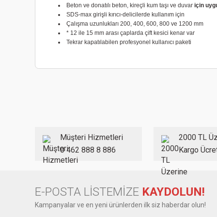
Beton ve donatılı beton, kireçli kum taşı ve duvar
için uyg
SDS-max girişli kırıcı-delicilerde kullanım için
Çalışma uzunlukları 200, 400, 600, 800 ve 1200 mm
* 12 ile 15 mm arası çaplarda çift kesici kenar var
Tekrar kapatılabilen profesyonel kullanıcı paketi
Müşteri Hizmetleri
2000 TL Üz
0 462 888 8 886
Kargo Ücre
E-POSTA LİSTEMİZE
KAYDOLUN!
Kampanyalar ve en yeni ürünlerden ilk siz haberdar olun!