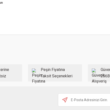
un
Bu ürünün fiyat bilgisi, resim, ürün açıklamalarında ve diğer ko
kullanarak tarafımıza iletebilirsiniz.
Bu ürüne ilk yoru
Görüş ve önerileriniz için teşekkür ederiz.
Ürün resmi kalitesiz, bozuk veya görüntülenemiyor.
Yorum
Ürün açıklamasında eksik bilgiler bulunuyor.
Ürün bilgilerinde hatalar bulunuyor.
Ürün fiyatı diğer sitelerden daha pahalı.
Bu ürüne benzer farklı alternatifler olmalı.
erine
Peşin Fiyatına
Güven
tsiz
Taksit Seçenekleri
256B
Gönd