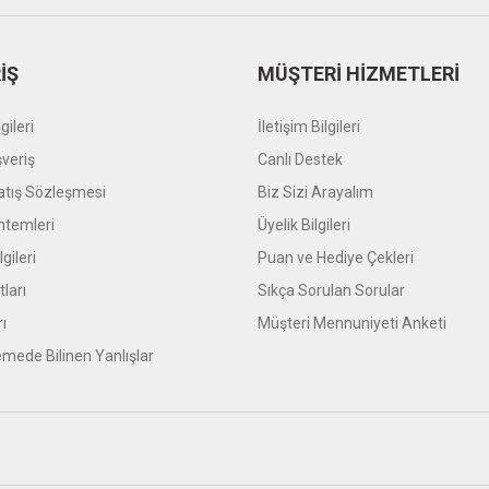
İŞ
MÜŞTERİ HİZMETLERİ
gileri
İletişim Bilgileri
şveriş
Canlı Destek
atış Sözleşmesi
Biz Sizi Arayalım
temleri
Üyelik Bilgileri
gileri
Puan ve Hediye Çekleri
tları
Sıkça Sorulan Sorular
rı
Müşteri Mennuniyeti Anketi
mede Bilinen Yanlışlar