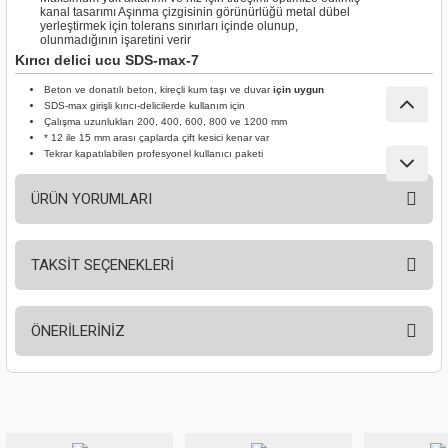
kanal tasarımı Aşınma çizgisinin görünürlüğü metal dübel
nası
Traşlama
yerleştirmek için tolerans sınırları içinde olunup,
olunmadığının işaretini verir
Kırıcı delici ucu SDS-max-7
naları
abancalar
Beton ve donatılı beton, kireçli kum taşı ve duvar
için uygun
SDS-max girişli kırıcı-delicilerde kullanım için
abancaları
Çalışma uzunlukları 200, 400, 600, 800 ve 1200 mm
* 12 ile 15 mm arası çaplarda çift kesici kenar var
Tekrar kapatılabilen profesyonel kullanıcı paketi
kinaları
ÜRÜN YORUMLARI
kinaları
Makinası
TAKSİT SEÇENEKLERİ
Bu ürüne ilk yorumu siz yapın!
ları
ÖNERİLERİNİZ
Yorum Yaz
kinaları
Bu ürünün fiyat bilgisi, resim, ürün açıklamalarında ve diğer konularda
yetersiz gördüğünüz noktaları öneri formunu kullanarak tarafımıza
akinası
iletebilirsiniz.
Görüş ve önerileriniz için teşekkür ederiz.