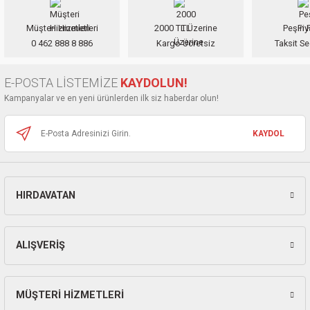
ları
Müşteri Hizmetleri
2000 TL Üzerine
Peşin F
Ürün resmi kalitesiz, bozuk veya görüntülenemiyor.
pları
0 462 888 8 886
Kargo Ücretsiz
Taksit Se
Ürün açıklamasında eksik bilgiler bulunuyor.
Ürün bilgilerinde hatalar bulunuyor.
rı
E-POSTA LİSTEMİZE
KAYDOLUN!
Ürün fiyatı diğer sitelerden daha pahalı.
Kampanyalar ve en yeni ürünlerden ilk siz haberdar olun!
Bu ürüne benzer farklı alternatifler olmalı.
ları
KAYDOL
kinaları
HIRDAVATAN
Gönder
ALIŞVERİŞ
MÜŞTERİ HİZMETLERİ