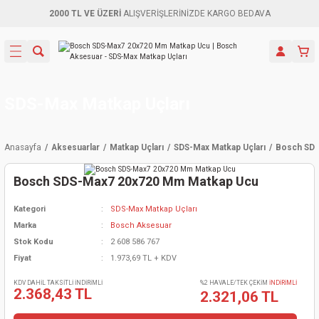
2000 TL VE ÜZERİ
ALIŞVERİŞLERİNİZDE KARGO BEDAVA
Geri Dön
Geri Dön
Geri Dön
Geri Dön
Geri Dön
Geri Dön
Geri Dön
Aletleri
leri
ri
naları
-Motorlar
ar
er
ma Mak.
orları
 Makinası
törler
ama
rler
SDS-Max Matkap Uçları
inaları
kaplar
ı Kaynak
 Jeneratör
ma
Anasayfa
Aksesuarlar
Matkap Uçları
SDS-Max Matkap Uçları
Bosch SDS
mun Sık
inaları
 Makina
ar
kama
itre-Yağ.
Bosch SDS-Max7 20x720 Mm Matkap Ucu
dalama
naları
örü
eneratör
örler
Kategori
SDS-Max Matkap Uçları
Marka
Bosch Aksesuar
eler
e Vidalamalar
kinası
Ürünleri
neratörler
kinaları
rler
Stok Kodu
2 608 586 767
Fiyat
1.973,69 TL + KDV
ma Mak.
Testereler
inaları
Makinası
kma
örler
KDV DAHİL TAKSİTLİ İNDİRİMLİ
%2 HAVALE/TEK ÇEKİM
İNDİRİMLİ
2.368,43 TL
2.321,06 TL
ı
ciler
inaları
akinaları
örü
Üreticisi