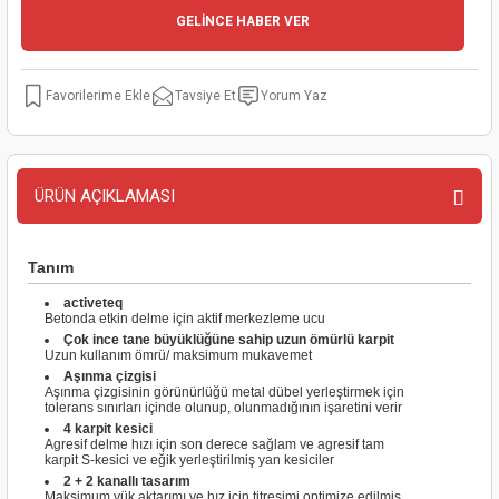
GELİNCE HABER VER
kinaları
kapları
arı
nak Mak.
kinaları
yiciler
stereler
inaları
naları
Tavsiye Et
Yorum Yaz
inaları
a Mak.
Makinaları
 Makinası
nalar
sı
ar
eli
ÜRÜN AÇIKLAMASI
ı
abancası
kinaları
eme Makinası
Tanım
smeler
 Mak.
akinaları
activeteq
Betonda etkin delme için aktif merkezleme ucu
Çok ince tane büyüklüğüne sahip uzun ömürlü karpit
rı
ar
ri
Uzun kullanım ömrü/ maksimum mukavemet
Aşınma çizgisi
Aşınma çizgisinin görünürlüğü metal dübel yerleştirmek için
rı
ı
tolerans sınırları içinde olunup, olunmadığının işaretini verir
4 karpit kesici
Agresif delme hızı için son derece sağlam ve agresif tam
karpit S-kesici ve eğik yerleştirilmiş yan kesiciler
kinaları
ar
asat Mak.
2 + 2 kanallı tasarım
Maksimum yük aktarımı ve hız için titreşimi optimize edilmiş